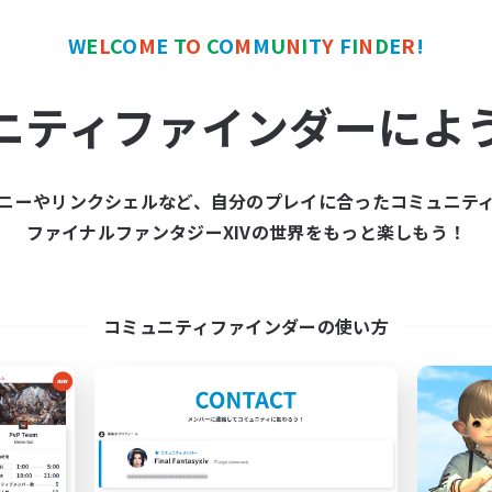
t den primären Fokus auf ein schönes Miteinander, ohne Verpfli
antasy und darüber hinaus eine enge & freundschaftliche Gemeinsc
W
E
L
C
O
M
E
T
O
C
O
M
M
U
N
I
T
Y
F
I
N
D
E
R
!
diese auch über persönlich organisierte Treffen weiter auszuwe
ニティファインダーによ
chaftskommandos bist du 24/7 rundum mit Charakterspezifische
ist unsere Werkstatt für jeden frei zugänglich der sich dadurch G
s Zimmer im Gesellschaftshaus & eine Unterbringung für deinen
ニーやリンクシェルなど、自分のプレイに合ったコミュニテ
schaftsbank versorgt dich mit Pet's, Mount's, Notenrollen & and
en die Gesellschaft aktiv organisiert, auch zu Zeiten von Conten
ファイナルファンタジーXIVの世界をもっと楽しもう！
Entscheidung zur weiteren Gestaltung unserer Gesellschaft üb
uns sehr viel Wert auf ein schönes & harmonisches Miteinander in
コミュニティファインダーの使い方
ei Inhalten, Fragen oder anderen Anliegen sind wir hier stehts
Tägliche Voice, sowie Spielaktivität ist bei uns gewährleistet.
 Freitag, Samstag & Sonntag von 20:15Uhr bis 22:30Uhr verschied
ntspannte Schatzjagden & Mountfarmen bis hin zu aktuellen Ex 
ihnachtsfeiern, Geburtstage, Halloween und andere spielunabhä