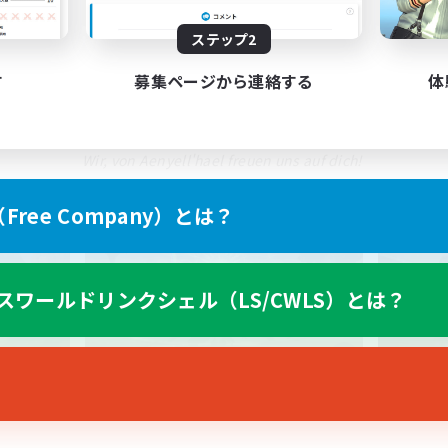
e geweckt und du möchtest mehr Erfahren? Schaue gern auf unser
ステップ2
itt in unserer Gesellschaft ist nur durch ein Kennenlerngespräc
す
募集ページから連絡する
体
Discord: 
http://discord.gg/K7wgynB8ns
Wir, von Aenyell'hael freuen uns auf dich! 
ree Company）とは？
スワールドリンクシェル（LS/CWLS）とは？