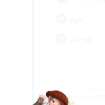
18:
平日
DATA CENTER
Light
使用言語
ドイツ語
Die Feue
Wir s