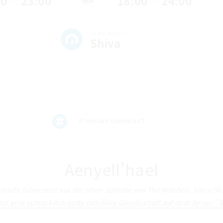
00
23:00
18:00
24:00
週末
HOMEWORLD
Shiva
#Familiäre Gesellschaft
Aenyell'hael
rtaufe (übersetzt aus der alten Sprache von The Witcher), since 06
ind eine schrecklich nette familiäre Gesellschaft auf dem Server "S