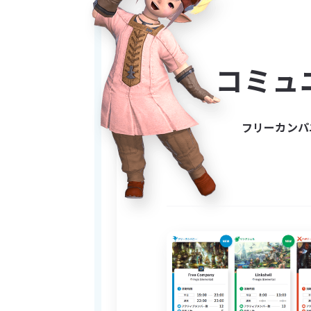
"
Aenyell'hael
" setz
Unser Ziel ist es, in Final F
und 
コミュ
Durch unsere Gesells
Mit allen Rezepten 
Ein kostenloses eigene
フリーカンパ
Die Gesell
Wir halt
Gemeinsame 
Wir legen bei 
Unterstützung b
Wir bieten jeden
Dazu gehören e
Jährliche We