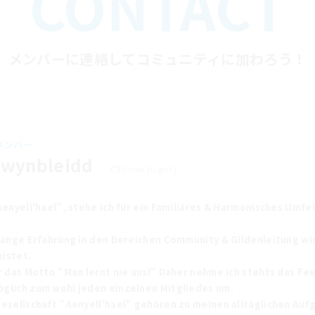
CONTACT
メンバーに連絡してコミュニティに加わろう！
メンバー
 Gwynbleidd
Shiva [Light]
Aenyell'hael", stehe ich für ein Familiäres & Harmonisches Umfe
elange Erfahrung in den Bereichen Community & Gildenleitung wir
istet.
er das Motto "Man lernt nie aus!" Daher nehme ich stehts das F
glich zum wohl jeden einzelnen Mitgliedes um.
Gesellschaft "Aenyell'hael" gehören zu meinen alltäglichen Aufg