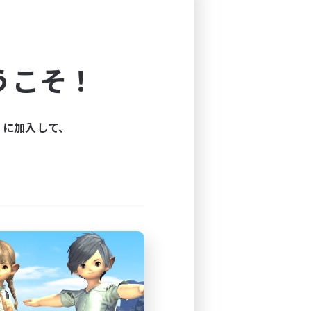
chtungen oder Stress.
haft an Spielern herzustellen 
iten.
うこそ！
n Buffs ausgestattet.
il verdienen möchte.
 Chocobo mit Fütterung.
ィに加入して、
eren Items.
tlöchern.
er Umfragen.
 Spiel & Voice.
 aufgeschlossen.
enste Inhalte an.
Trials & Raids.
ngige Events.