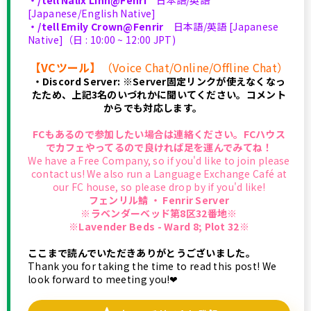
・/tell Nalix Linn@Fenri
日本語/英語
[Japanese/English Native]
・/tell Emily Crown@Fenrir
日本語/英語 [Japanese
Native]（日 : 10:00 ~ 12:00 JPT)
【VCツール】
（Voice Chat/Online/Offline Chat）
・Discord Server: ※Server固定リンクが使えなくなっ
たため、上記3名のいづれかに聞いてください。コメント
からでも対応します。
FCもあるので参加したい場合は連絡ください。FCハウス
でカフェやってるので良ければ足を運んでみてね！
We have a Free Company, so if you'd like to join please
contact us! We also run a Language Exchange Café at
our FC house, so please drop by if you'd like!
フェンリル鯖 ・ Fenrir Server
※ラベンダーベッド第8区32番地※
※Lavender Beds - Ward 8; Plot 32※
ここまで読んでいただきありがとうございました。
Thank you for taking the time to read this post! We
look forward to meeting you!❤