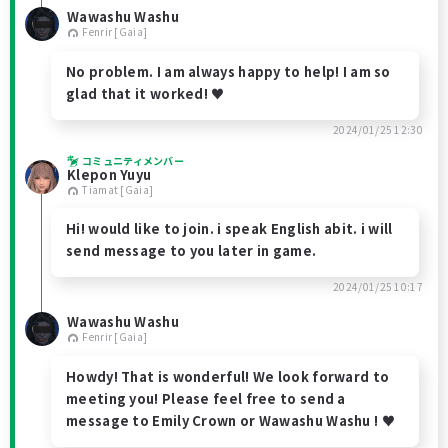
Wawashu Washu
Fenrir [Gaia]
No problem. I am always happy to help! I am so
glad that it worked! ♥
2024/01/25 12:30
コミュニティメンバー
Klepon Yuyu
Tiamat [Gaia]
Hi! would like to join. i speak English abit. i will
send message to you later in game.
2024/01/25 10:17
Wawashu Washu
Fenrir [Gaia]
Howdy! That is wonderful! We look forward to
meeting you! Please feel free to send a
message to Emily Crown or Wawashu Washu ! ♥