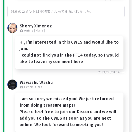
対象のコメントは投稿者によって削除されました。
Sherry Ximenez
Anima [Mana]
Hi, I'm interested in this CWLS and would like to
join.
I could not find you in the FF14 today, so I would
like to leave my comment here.
2024/03/01 16:53
Wawashu Washu
Fenrir [Gaia]
I am so sorry we missed you! We just returned
from doing treasure maps!
Please feel free to join our Discord and we will
add you to the CWLS as soon as you are next
online! We look forward to meeting you!