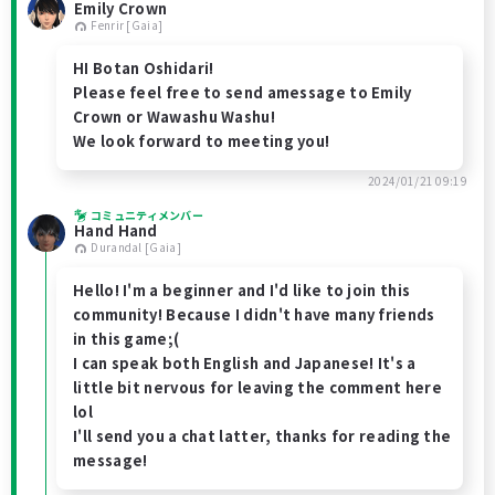
Emily Crown
Fenrir [Gaia]
HI Botan Oshidari!
Please feel free to send amessage to Emily
Crown or Wawashu Washu!
We look forward to meeting you!
2024/01/21 09:19
コミュニティメンバー
Hand Hand
Durandal [Gaia]
Hello! I'm a beginner and I'd like to join this
community! Because I didn't have many friends
in this game;(
I can speak both English and Japanese! It's a
little bit nervous for leaving the comment here
lol
I'll send you a chat latter, thanks for reading the
message!