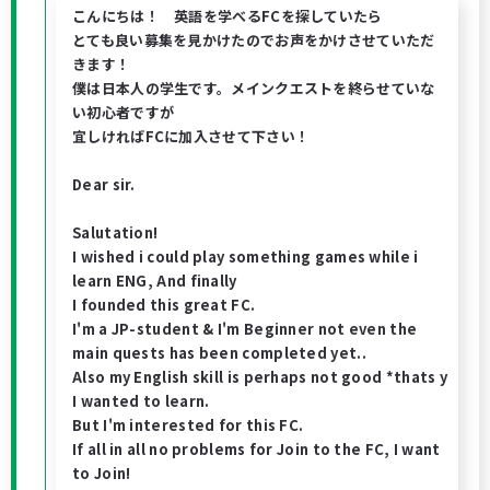
こんにちは！ 英語を学べるFCを探していたら
とても良い募集を見かけたのでお声をかけさせていただ
きます！
僕は日本人の学生です。メインクエストを終らせていな
い初心者ですが
宜しければFCに加入させて下さい！
Dear sir.
Salutation!
I wished i could play something games while i
learn ENG, And finally
I founded this great FC.
I'm a JP-student & I'm Beginner not even the
main quests has been completed yet..
Also my English skill is perhaps not good *thats y
I wanted to learn.
But I'm interested for this FC.
If all in all no problems for Join to the FC, I want
to Join!