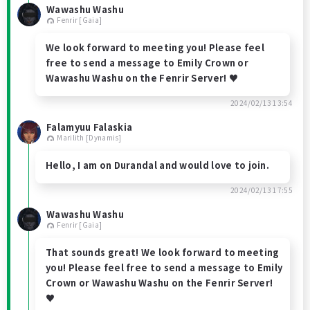
Wawashu Washu
Fenrir [Gaia]
We look forward to meeting you! Please feel
free to send a message to Emily Crown or
Wawashu Washu on the Fenrir Server! ♥
2024/02/13 13:54
Falamyuu Falaskia
Marilith [Dynamis]
Hello, I am on Durandal and would love to join.
2024/02/13 17:55
Wawashu Washu
Fenrir [Gaia]
That sounds great! We look forward to meeting
you! Please feel free to send a message to Emily
Crown or Wawashu Washu on the Fenrir Server!
♥