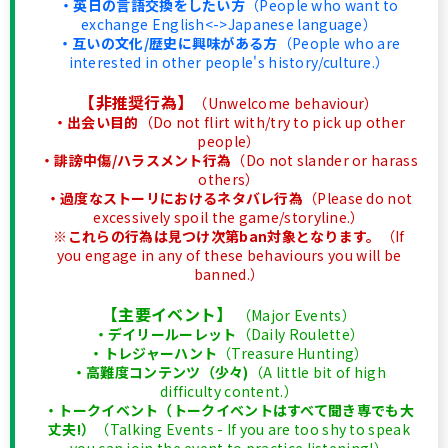
・英日の言語交換をしたい方
（People who want to
exchange English<->Japanese language）
・互いの文化/歴史に興味がある方
（People who are
interested in other people's history/culture.）
【非推奨行為】
（Unwelcome behaviour）
・出会い目的
（Do not flirt with/try to pick up other
people）
・誹謗中傷/ハラスメント行為
（Do not slander or harass
others）
・過度なストーリにおけるネタバレ行為
（Please do not
excessively spoil the game/storyline.）
※これらの行為は見つけ次第ban対象となります。
（If
you engage in any of these behaviours you will be
banned.）
【主要イベント】
（Major Events）
・デイリールーレット
（Daily Roulette）
・トレジャーハント
（Treasure Hunting）
・高難度コンテンツ（少々)
（A little bit of high
difficulty content.）
・トークイベント（トークイベントはすべて聞き専でも大
丈夫!）
（Talking Events - If you are too shy to speak