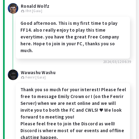
Ronald Wolfz
Ifrit [Gaia]
Good afternoon. This is my first time to play
FF14. also really enjoy to play this time
everytime. you have the great Free Company
here. Hope to join in your FC, thanks you so
much.
2024/03/12 06:39
Wawashu Washu
Fenrir [Gaia]
Thank you so much for your interest! Please feel
free to message Emily Crown or I (on the Fenrir
Server) when we are next online and we will
invite you to both the FC and CWLS! ♥ We look
forward to meeting you!
Please feel free to join the Discord as well!
Discord is where most of our events and offline
chatting happen.