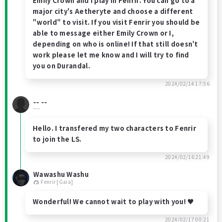
Emily Crown and I play in Fenrir. You can go to a
major city's Aetheryte and choose a different
"world" to visit. If you visit Fenrir you should be
able to message either Emily Crown or I,
depending on who is online! If that still doesn't
work please let me know and I will try to find
you on Durandal.
2024/02/14 17:56
-- --
----
Hello. I transfered my two characters to Fenrir
to join the LS.
2024/02/16 21:49
Wawashu Washu
Fenrir [Gaia]
Wonderful! We cannot wait to play with you! ♥
2024/02/17 00:21