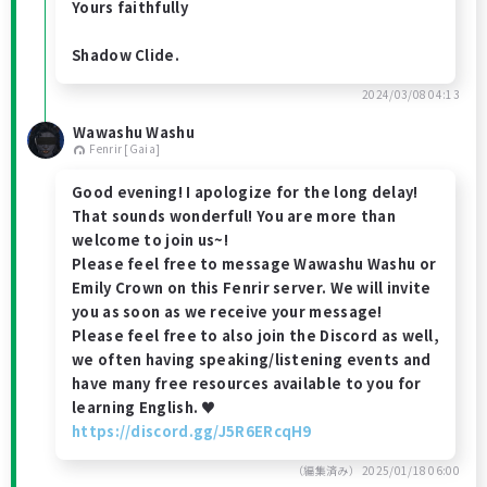
Yours faithfully
Shadow Clide.
2024/03/08 04:13
Wawashu Washu
Fenrir [Gaia]
Good evening! I apologize for the long delay!
That sounds wonderful! You are more than
welcome to join us~!
Please feel free to message Wawashu Washu or
Emily Crown on this Fenrir server. We will invite
you as soon as we receive your message!
Please feel free to also join the Discord as well,
we often having speaking/listening events and
have many free resources available to you for
learning English. ♥
https://discord.gg/J5R6ERcqH9
（編集済み）
2025/01/18 06:00