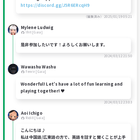
https://discord.gg/J5R6ERcqH9
（編集済み）
2025/01/19 05:21
Mylene Ludwig
Ifrit [Gaia]
是非参加したいです！よろしくお願いします。
2024/03/12 21:50
Wawashu Washu
Fenrir [Gaia]
Wonderful! Let's have a lot of fun learning and
playing together! ♥
2024/03/12 23:03
Aoi Ichigo
Ridill [Gaia]
こんにちは♪
私は中国語/広東語の方で、英語を話すと聞くことが上手