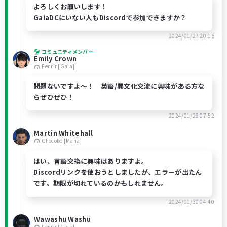
よろしくお願いします！
GaiaDCにいない人もDiscordで参加できますか？
2024/01/27 20:16
コミュニティメンバー
Emily Crown
Fenrir [Gaia]
問題ないですよ～！ 英語/異文化交流に興味がある方な
らぜひぜひ！
2024/01/28 07:52
Martin Whitehall
Chocobo [Mana]
はい、言語交換に興味はありますよ。
Discordリンクを使おうとしましたが、エラーが出たん
です。期限が切れているのかもしれません。
2024/01/30 04:40
Wawashu Washu
Fenrir [Gaia]