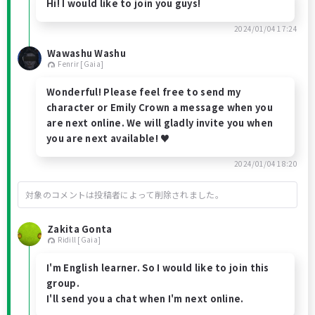
Hi! I would like to join you guys!
2024/01/04 17:24
Wawashu Washu
Fenrir [Gaia]
Wonderful! Please feel free to send my
character or Emily Crown a message when you
are next online. We will gladly invite you when
you are next available! ♥
2024/01/04 18:20
対象のコメントは投稿者によって削除されました。
Zakita Gonta
Ridill [Gaia]
I'm English learner. So I would like to join this
group.
I'll send you a chat when I'm next online.