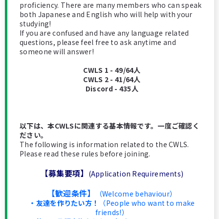
proficiency. There are many members who can speak
both Japanese and English who will help with your
studying!
If you are confused and have any language related
questions, please feel free to ask anytime and
someone will answer!
CWLS 1 - 49/64人
CWLS 2 - 41/64人
Discord - 435人
以下は、本CWLSに関連する基本情報です。一度ご確認く
ださい。
The following is information related to the CWLS.
Please read these rules before joining.
【募集要項】
(Application Requirements)
【歓迎条件】
（Welcome behaviour）
・友達を作りたい方！
（People who want to make
friends!）