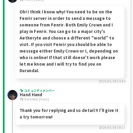
Oh! I think I know why! You need to be on the
Fenrir server in order to send a message to
someone from Fenrir. Both Emily Crown and I
play in Fenrir. You can go to a major city's
Aetheryte and choose a different "world" to
visit. If you visit Fenrir you should be able to
message either Emily Crown or I, depending on
who is online! If that still doesn't work please
let me know and I will try to find you on
Durandal.
2024/01/24 13:46
コミュニティメンバー
Hand Hand
Durandal [Gaia]
Thank you for replying and so detail !! I'll give it
a try tomorrow!
2024/01/24 19:17