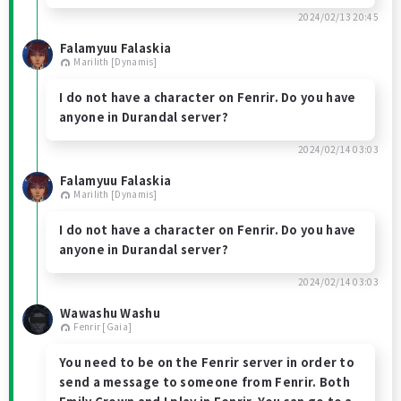
2024/02/13 20:45
Falamyuu Falaskia
Marilith [Dynamis]
I do not have a character on Fenrir. Do you have
anyone in Durandal server?
2024/02/14 03:03
Falamyuu Falaskia
Marilith [Dynamis]
I do not have a character on Fenrir. Do you have
anyone in Durandal server?
2024/02/14 03:03
Wawashu Washu
Fenrir [Gaia]
You need to be on the Fenrir server in order to
send a message to someone from Fenrir. Both