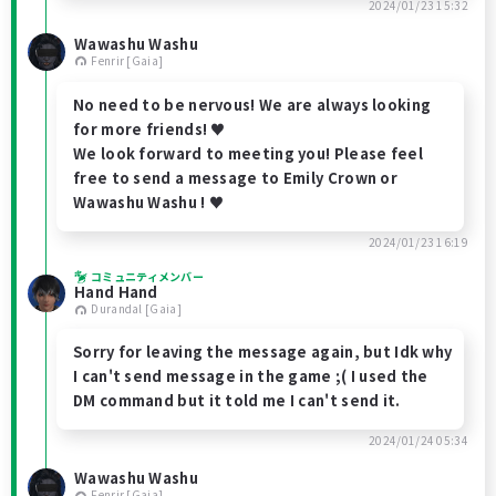
2024/01/23 15:32
Wawashu Washu
Fenrir [Gaia]
No need to be nervous! We are always looking
for more friends! ♥
We look forward to meeting you! Please feel
free to send a message to Emily Crown or
Wawashu Washu ! ♥
2024/01/23 16:19
コミュニティメンバー
Hand Hand
Durandal [Gaia]
Sorry for leaving the message again, but Idk why
I can't send message in the game ;( I used the
DM command but it told me I can't send it.
2024/01/24 05:34
Wawashu Washu
Fenrir [Gaia]