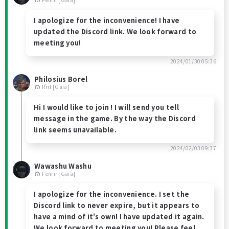
I apologize for the inconvenience! I have
updated the Discord link. We look forward to
meeting you!
2024/01/30 05:36
Philosius Borel
Ifrit [Gaia]
Hi I would like to join ! I will send you tell
message in the game. By the way the Discord
link seems unavailable.
2024/02/03 09:37
Wawashu Washu
Fenrir [Gaia]
I apologize for the inconvenience. I set the
Discord link to never expire, but it appears to
have a mind of it's own! I have updated it again.
We look forward to meeting you! Please feel