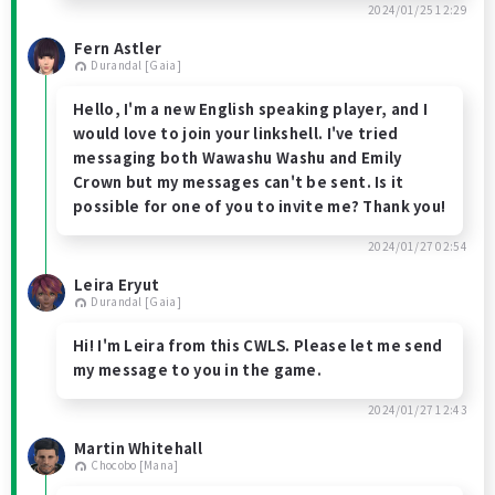
2024/01/25 12:29
Fern Astler
Durandal [Gaia]
Hello, I'm a new English speaking player, and I
would love to join your linkshell. I've tried
messaging both Wawashu Washu and Emily
Crown but my messages can't be sent. Is it
possible for one of you to invite me? Thank you!
2024/01/27 02:54
Leira Eryut
Durandal [Gaia]
Hi! I'm Leira from this CWLS. Please let me send
my message to you in the game.
2024/01/27 12:43
Martin Whitehall
Chocobo [Mana]