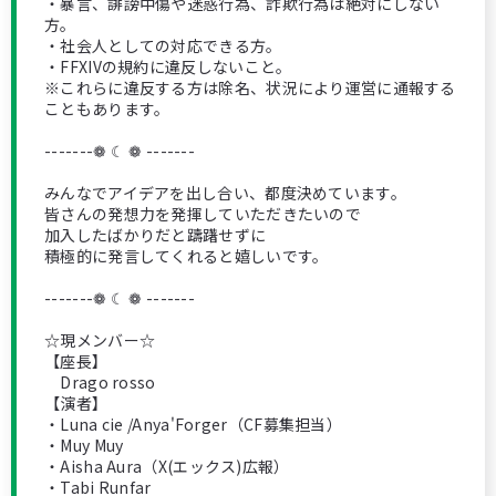
・暴言、誹謗中傷や迷惑行為、詐欺行為は絶対にしない
方。
・社会人としての対応できる方。
・FFXIVの規約に違反しないこと。
※これらに違反する方は除名、状況により運営に通報する
こともあります。
-------❁ ☾ ❁ -------
みんなでアイデアを出し合い、都度決めています。
皆さんの発想力を発揮していただきたいので
加入したばかりだと躊躇せずに
積極的に発言してくれると嬉しいです。
-------❁ ☾ ❁ -------
☆現メンバー☆
【座長】
Drago rosso
【演者】
・Luna cie /Anya'Forger（CF募集担当）
・Muy Muy
・Aisha Aura（X(エックス)広報）
・Tabi Runfar