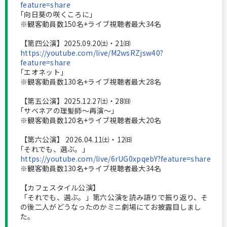
feature=share
｢向日葵の咲くころに｣
※観客動員数150名+ライブ視聴者最大34名
【第四公演】2025.09.20㈯・21㈰
https://youtube.com/live/M2wsRZjsw40?
feature=share
｢エオネット｣
※観客動員数130名+ライブ視聴者最大28名
【第五公演】2025.12.27㈯・28㈰
｢サベネアの理髪師～再演～｣
※観客動員数120名+ライブ視聴者最大20名
【第六公演】 2026.04.11㈯・12㈰
｢それでも、選ぶ。｣
https://youtube.com/live/6rUG0xpqebY?feature=share
※観客動員数130名+ライブ視聴者最大34名
【カフェスタイル公演】
「それでも、選ぶ。」第六公演を読み語りで振り返り、そ
の後二人がどうなったのかミニ劇場にてお披露目しまし
た。