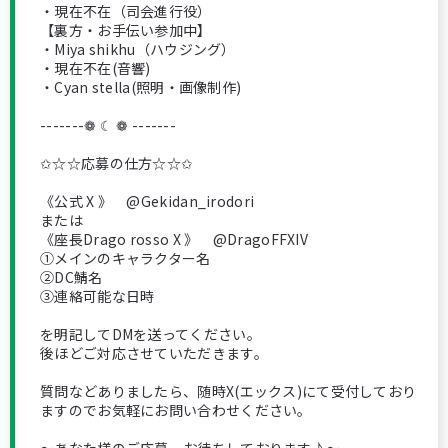
・現在不在（司会進行役）
【裏方・お手伝い参加中】
・Miya shikhu（ハウジング）
・現在不在(音響)
・Cyan stella(照明・画像制作)
-------❁ ☾ ❁ -------
✩☆☆応募の仕方☆☆✩
《公式 X 》 @Gekidan_irodori
または
《座長Drago rosso X 》 @DragoFFXIV
①メインのキャラクター名
②DC鯖名
③連絡可能な日時
を明記してDMを送ってください。
後ほどご対応させていただきます。
質問などありましたら、随時X(エックス)にて受付しており
ますのでお気軽にお問い合わせください。