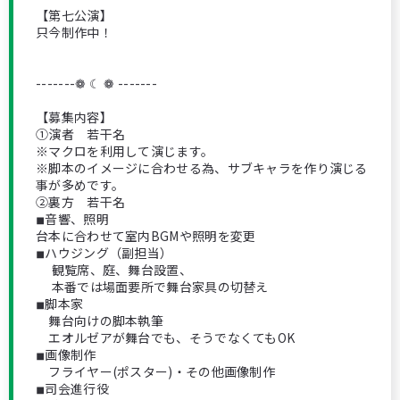
【第七公演】
只今制作中！
-------❁ ☾ ❁ -------
【募集内容】
①演者 若干名
※マクロを利用して演じます。
※脚本のイメージに合わせる為、サブキャラを作り演じる
事が多めです。
②裏方 若干名
◾︎音響、照明
台本に合わせて室内BGMや照明を変更
◾︎ハウジング（副担当）
観覧席、庭、舞台設置、
本番では場面要所で舞台家具の切替え
◾︎脚本家
舞台向けの脚本執筆
エオルゼアが舞台でも、そうでなくてもOK
◾︎画像制作
フライヤー(ポスター)・その他画像制作
◾︎司会進行役