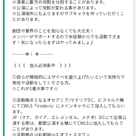
※演者に裏方の役割を分担することがあります。
※公演によって役割が変わる事があります。
※公演場所にもよりますがサブキャラを作っていただくこ
とがあります。
劇団や業界のことを知らなくても大丈夫！
メンバーがサポートするので未経験からでも活動できま
す！気になったらまずはやってみましょ♪
-------❁ ☾ ❁ -------
《《《 加入必須条件 》》》
①自らが積極的にユザイベを盛り上げたいという気持ちで
発信や活動をしてくださる方。
☆これが1番大事です☆
②活動拠点となるオセアニア/マテリアDC、ビスマルク鯖
にてCWLS『irodori』にメインキャラにて加入してもらい
ます。
JP（マナ、ガイア、エレメンタル、メテオ）DCにて出張公
演する際は、都度公演する鯖にてCWLSに加入してもらう
ことがあります。
※活動拠点⇒彩劇場inエオフェスタウン