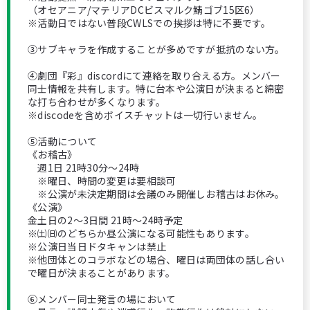
（オセアニア/マテリアDCビスマルク鯖ゴブ15区6）
※活動日ではない普段CWLSでの挨拶は特に不要です。
③サブキャラを作成することが多めですが抵抗のない方。
④劇団『彩』discordにて連絡を取り合える方。メンバー
同士情報を共有します。特に台本や公演日が決まると綿密
な打ち合わせが多くなります。
※discodeを含めボイスチャットは一切行いません。
⑤活動について
《お稽古》
週1日 21時30分〜24時
※曜日、時間の変更は要相談可
※公演が未決定期間は会議のみ開催しお稽古はお休み。
《公演》
金土日の2〜3日間 21時〜24時予定
※㈯㈰のどちらか昼公演になる可能性もあります。
※公演日当日ドタキャンは禁止
※他団体とのコラボなどの場合、曜日は両団体の話し合い
で曜日が決まることがあります。
⑥メンバー同士発言の場において