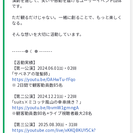
演劇を通じて、笑いや感動を届けるユーザーイベント団体
です。
ただ観るだけじゃない。一緒に創ることで、もっと楽しく
なる。
そんな想いを大切に活動しています。
-------❁ ☾ ❁ -------
【活動実績】
【第一公演】2024.06.01㈯・02㈰
｢サベネアの理髪師｣
https://youtu.be/OAHwTu-fFqo
※ 2日間で観客動員数85名
【第二公演】2024.12.21㈯・22㈰
｢suits×ミコッテ風山の幸串焼き？｣
https://youtu.be/IbvmW1gmngA
※観客動員数80名+ライブ視聴者最大28名
【第三公演】 2025.08.30㈯・31㈰
https://youtube.com/live/xKKQ8KUY5Ck?