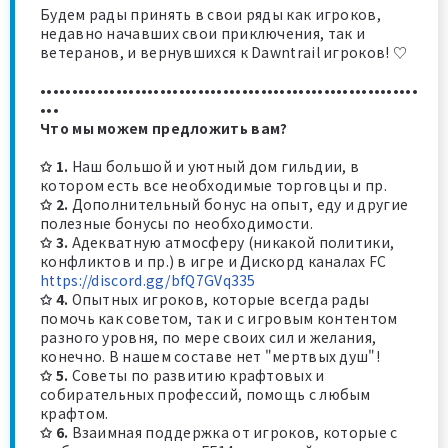
Будем рады принять в свои ряды как игроков,
недавно начавших свои приключения, так и
ветеранов, и вернувшихся к Dawntrail игроков! ♡
••••••••••••••••••••••••••••••••••••••••••••••••••••••••••••
•••
Что мы можем предложить вам?
✩ 1
.
Наш большой и уютный дом гильдии, в
котором есть все необходимые торговцы и пр.
✩ 2.
Дополнительный бонус на опыт, еду и другие
полезные бонусы по необходимости.
✩ 3.
Адекватную атмосферу (никакой политики,
конфликтов и пр.) в игре и Дискорд каналах FC
https://discord.gg/bfQ7GVq335
✩ 4.
Опытных игроков, которые всегда рады
помочь как советом, так и с игровым контентом
разного уровня, по мере своих сил и желания,
конечно. В нашем составе нет "мертвых душ"!
✩ 5.
Советы по развитию крафтовых и
собирательных профессий, помощь с любым
крафтом.
✩ 6.
Взаимная поддержка от игроков, которые с