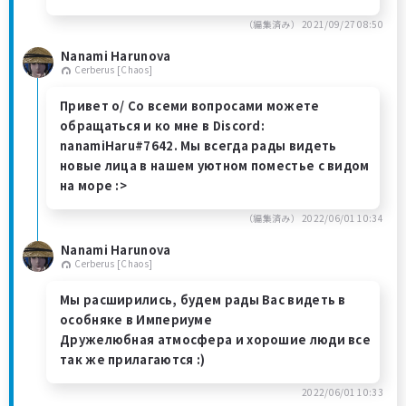
（編集済み）
2021/09/27 08:50
Nanami Harunova
Cerberus [Chaos]
Привет o/ Со всеми вопросами можете
обращаться и ко мне в Discord:
nanamiHaru#7642. Мы всегда рады видеть
новые лица в нашем уютном поместье с видом
на море :>
（編集済み）
2022/06/01 10:34
Nanami Harunova
Cerberus [Chaos]
Мы расширились, будем рады Вас видеть в
особняке в Империуме
Дружелюбная атмосфера и хорошие люди все
так же прилагаются :)
2022/06/01 10:33