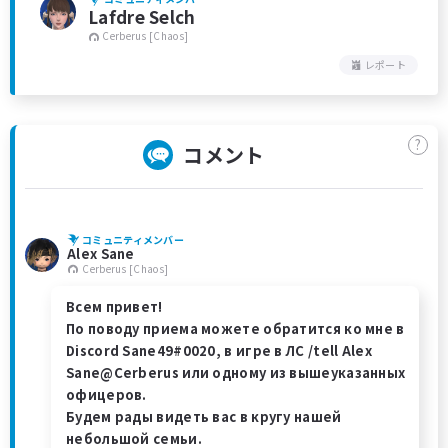
Lafdre Selch
Cerberus [Chaos]
レポート
?
コメント
コミュニティメンバー
Alex Sane
Cerberus [Chaos]
Всем привет!
По поводу приема можете обратится ко мне в
Discord Sane49#0020, в игре в ЛС /tell Alex
Sane@Cerberus или одному из вышеуказанных
офицеров.
Будем рады видеть вас в кругу нашей
небольшой семьи.