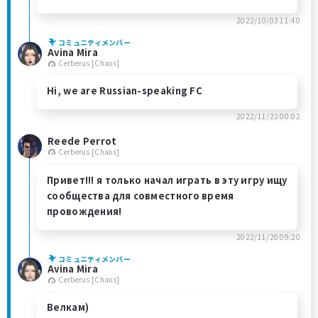
2022/10/03 11:40
コミュニティメンバー
Avina Mira
Cerberus [Chaos]
Hi, we are Russian-speaking FC
2022/11/22 00:02
Reede Perrot
Cerberus [Chaos]
Привет!!! я только начал играть в эту игру ищу
сообщества для совместного время
провождения!
2022/11/20 09:20
コミュニティメンバー
Avina Mira
Cerberus [Chaos]
Велкам)