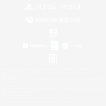
©2026 Sony Interactive Entertainment LLC."PlayStation Family Mark", "PlayStation", "PS5
logo", "PS5", "PS4 logo" and "PS4" are registered trademarks or trademarks of Sony
Interactive Entertainment Inc.
Microsoft, the XBOX Sphere mark, the Series X|S logo and XBOX Series X|S are trademarks
of the Microsoft group of companies.
Nintendo Switch is a trademark of Nintendo.
Windows is either a registered trademark or trademark of Microsoft Corporation in the United
States and/or other countries.
Mac is a trademark of Apple Inc.
©2026 Valve Corporation. Steam and the Steam logo are trademarks and/or registered
trademarks of Valve Corporation in the U.S. and/or other countries.