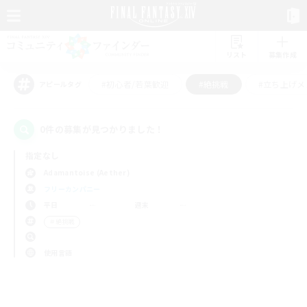
リスト
募集作成
#初心者/若葉歓迎
#絶挑戦
#立ち上げメ
アピールタグ
0件の募集が見つかりました！
指定なし
Adamantoise (Aether)
フリーカンパニー
平日
週末
＃絶挑戦
使用言語