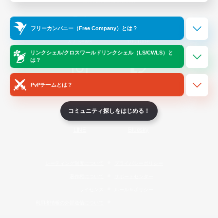
Official Information
フリーカンパニー（Free Company）とは？
/
X
News
YouTube
リンクシェル/クロスワールドリンクシェル（LS/CWLS）と
は？
PvPチームとは？
Instagram
Twitch
コミュニティ探しをはじめる！
LINE
Bluesky
レーティング制度について
プライバシーポリシー
著作権について
サポートセンター
ライセンス
ルール＆ポリシー
利用者情報の外部送信について