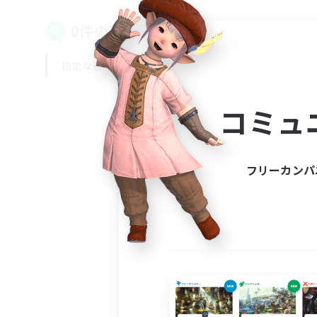
0件の募集が見つかりました！
指定なし
平日
週末
コミュ
フリーカンパ
募