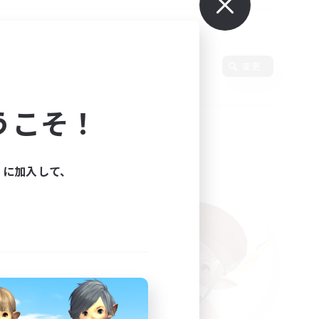
変更
うこそ！
ィに加入して、
た。