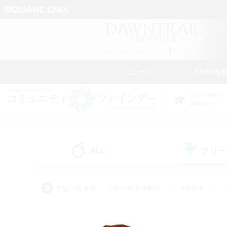
ニュース
FFXIVを
DATA CENTER
Aether
ALL
フリー
(0)
アピールタグ
#初心者/若葉歓迎
#絶挑戦
#学生中心
#なんでも楽しむ
#モブハント
#
#演奏
#ミラプリ（ミラ