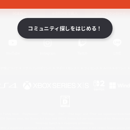
関連商品
e-STOREで購入
ゲームダウンロード
コミュニティ探しをはじめる！
Official Information
YouTube
Instagram
Twitch
LINE
著作権について
プライバシーポリシー
サポートセンター
ライセンス
ルール＆ポリシー
 Family Mark", "PlayStation", "PS5 logo", "PS5", "PS4 logo" and "PS4" are registered trademark
XBOX Sphere mark, the Series X|S logo and XBOX Series X|S are trademarks of the Microsoft gro
Nintendo Switch is a trademark of Nintendo.
ither a registered trademark or trademark of Microsoft Corporation in the United States and/or oth