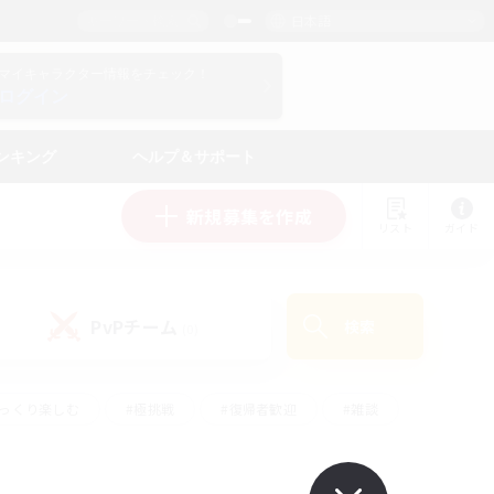
日本語
マイキャラクター情報をチェック！
ログイン
ンキング
ヘルプ＆サポート
新規募集を作成
リスト
ガイド
PvPチーム
検索
(0)
ゆっくり楽しむ
#極挑戦
#復帰者歓迎
#雑談
#ハウジング
#トレジャーハント
#レベリング
#プレイヤー主催イベント