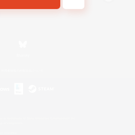
Bluesky
利用者情報の外部送信について
s or trademarks of Sony Interactive Entertainment Inc.
up of companies.
er countries.