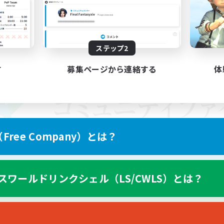
ステップ2
す
募集ページから連絡する
体
ree Company）とは？
スワールドリンクシェル（LS/CWLS）とは？
スマートフォン版へ