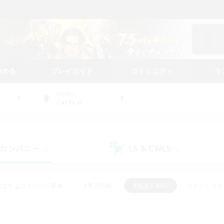
始める
プレイガイド
コミュニティ
ラ
WORLD
Cactuar
カンパニー
LS & CWLS
(0)
(0)
#立ち上げメンバー募集
#零式挑戦
#社会人中心
#まったり
体験歓迎
#クラフター中心
#ロールプレイ
#ギャザラー中心
ージュプリズム）
#スクリーンショット撮影
#クリア目指して頑張る