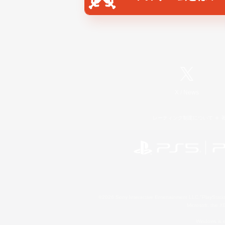
X
/
News
レーティング制度について
©2026 Sony Interactive Entertainment LLC."PlayStation
Microsoft, the 
Windows is e