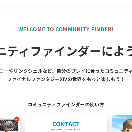
＃社会人中心
使用言語
W
E
L
C
O
M
E
T
O
C
O
M
M
U
N
I
T
Y
F
I
N
D
E
R
!
ニティファインダーによ
ニーやリンクシェルなど、自分のプレイに合ったコミュニテ
ファイナルファンタジーXIVの世界をもっと楽しもう！
募集数 0件
集が見つかりませんでし
コミュニティファインダーの使い方
条件を変えて検索してみるでっす！