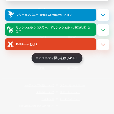
Official Information
フリーカンパニー（Free Company）とは？
/
X
News
YouTube
リンクシェル/クロスワールドリンクシェル（LS/CWLS）と
は？
PvPチームとは？
Instagram
Twitch
コミュニティ探しをはじめる！
LINE
Bluesky
レーティング制度について
プライバシーポリシー
著作権について
サポートセンター
ライセンス
ルール＆ポリシー
利用者情報の外部送信について