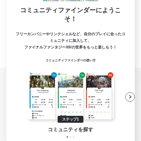
W
E
L
C
O
M
E
T
O
C
O
M
M
U
N
I
T
Y
F
I
N
D
E
R
!
コミュニティファインダーにようこ
そ！
フリーカンパニーやリンクシェルなど、自分のプレイに合ったコ
ミュニティに加入して、
ファイナルファンタジーXIVの世界をもっと楽しもう！
コミュニティファインダーの使い方
パソコン版へ
関連商品
e-STOREで購入
ステップ1
ゲームダウンロード
コミュニティを探す