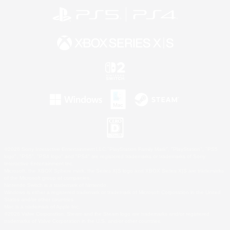
©2026 Sony Interactive Entertainment LLC."PlayStation Family Mark", "PlayStation", "PS5
logo", "PS5", "PS4 logo" and "PS4" are registered trademarks or trademarks of Sony
Interactive Entertainment Inc.
Microsoft, the XBOX Sphere mark, the Series X|S logo and XBOX Series X|S are trademarks
of the Microsoft group of companies.
Nintendo Switch is a trademark of Nintendo.
Windows is either a registered trademark or trademark of Microsoft Corporation in the United
States and/or other countries.
Mac is a trademark of Apple Inc.
©2026 Valve Corporation. Steam and the Steam logo are trademarks and/or registered
trademarks of Valve Corporation in the U.S. and/or other countries.