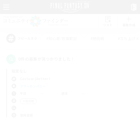
リスト
募集作成
#初心者/若葉歓迎
#絶挑戦
#立ち上げメ
アピールタグ
0件の募集が見つかりました！
指定なし
Cactuar (Aether)
フリーカンパニー
平日
週末
＃極挑戦
使用言語