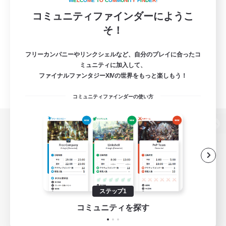
W
E
L
C
O
M
E
T
O
C
O
M
M
U
N
I
T
Y
F
I
N
D
E
R
!
コミュニティファインダーにようこ
そ！
フリーカンパニーやリンクシェルなど、自分のプレイに合ったコ
ミュニティに加入して、
ファイナルファンタジーXIVの世界をもっと楽しもう！
コミュニティファインダーの使い方
パソコン版へ
関連商品
e-STOREで購入
ステップ1
ゲームダウンロード
コミュニティを探す