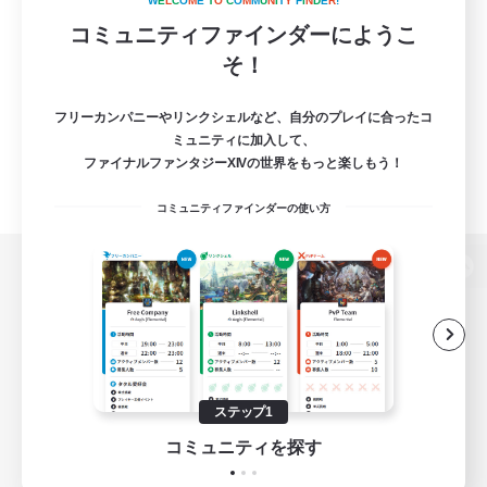
W
E
L
C
O
M
E
T
O
C
O
M
M
U
N
I
T
Y
F
I
N
D
E
R
!
コミュニティファインダーにようこ
そ！
フリーカンパニーやリンクシェルなど、自分のプレイに合ったコ
ミュニティに加入して、
ファイナルファンタジーXIVの世界をもっと楽しもう！
コミュニティファインダーの使い方
パソコン版へ
関連商品
e-STOREで購入
ステップ1
ゲームダウンロード
コミュニティを探す