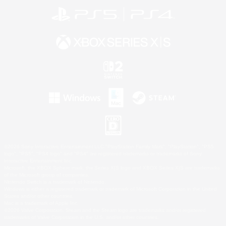
©2026 Sony Interactive Entertainment LLC."PlayStation Family Mark", "PlayStation", "PS5
logo", "PS5", "PS4 logo" and "PS4" are registered trademarks or trademarks of Sony
Interactive Entertainment Inc.
Microsoft, the XBOX Sphere mark, the Series X|S logo and XBOX Series X|S are trademarks
of the Microsoft group of companies.
Nintendo Switch is a trademark of Nintendo.
Windows is either a registered trademark or trademark of Microsoft Corporation in the United
States and/or other countries.
Mac is a trademark of Apple Inc.
©2026 Valve Corporation. Steam and the Steam logo are trademarks and/or registered
trademarks of Valve Corporation in the U.S. and/or other countries.