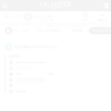
リスト
募集作成
#初心者/若葉歓迎
#絶挑戦
#立ち上げメ
アピールタグ
0件の募集が見つかりました！
指定なし
Adamantoise (Aether)
フリーカンパニー
平日
週末
＃立ち上げメンバー募集
使用言語