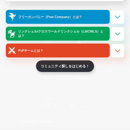
Official Information
フリーカンパニー（Free Company）とは？
/
X
News
YouTube
リンクシェル/クロスワールドリンクシェル（LS/CWLS）と
は？
PvPチームとは？
Instagram
Twitch
コミュニティ探しをはじめる！
LINE
Bluesky
レーティング制度について
プライバシーポリシー
著作権について
サポートセンター
ライセンス
ルール＆ポリシー
利用者情報の外部送信について