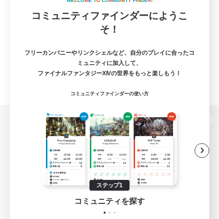
W
E
L
C
O
M
E
T
O
C
O
M
M
U
N
I
T
Y
F
I
N
D
E
R
!
コミュニティファインダーにようこ
そ！
フリーカンパニーやリンクシェルなど、自分のプレイに合ったコ
ミュニティに加入して、
ファイナルファンタジーXIVの世界をもっと楽しもう！
コミュニティファインダーの使い方
パソコン版へ
関連商品
e-STOREで購入
ステップ1
ゲームダウンロード
コミュニティを探す