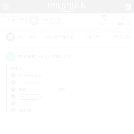
リスト
募集作成
#初心者/若葉歓迎
#絶挑戦
#零式挑戦
アピールタグ
0件の募集が見つかりました！
指定なし
Siren (Aether)
フリーカンパニー
平日
週末
＃レベリング
使用言語