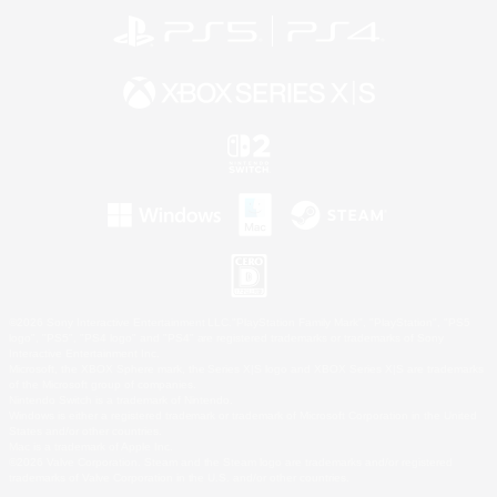
©2026 Sony Interactive Entertainment LLC."PlayStation Family Mark", "PlayStation", "PS5
logo", "PS5", "PS4 logo" and "PS4" are registered trademarks or trademarks of Sony
Interactive Entertainment Inc.
Microsoft, the XBOX Sphere mark, the Series X|S logo and XBOX Series X|S are trademarks
of the Microsoft group of companies.
Nintendo Switch is a trademark of Nintendo.
Windows is either a registered trademark or trademark of Microsoft Corporation in the United
States and/or other countries.
Mac is a trademark of Apple Inc.
©2026 Valve Corporation. Steam and the Steam logo are trademarks and/or registered
trademarks of Valve Corporation in the U.S. and/or other countries.