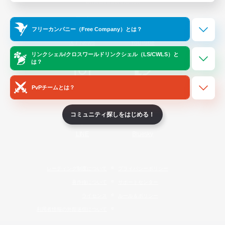
Official Information
フリーカンパニー（Free Company）とは？
/
X
News
YouTube
リンクシェル/クロスワールドリンクシェル（LS/CWLS）と
は？
PvPチームとは？
Instagram
Twitch
コミュニティ探しをはじめる！
LINE
Bluesky
レーティング制度について
プライバシーポリシー
著作権について
サポートセンター
ライセンス
ルール＆ポリシー
利用者情報の外部送信について