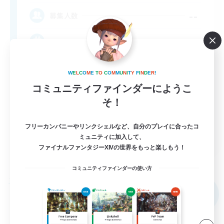
--
募集人数
No Pressure
W
E
L
C
O
M
E
T
O
C
O
M
M
U
N
I
T
Y
F
I
N
D
E
R
!
コミュニティファインダーにようこ
そ！
フリーカンパニーやリンクシェルなど、自分のプレイに合ったコ
EN
ミュニティに加入して、
ファイナルファンタジーXIVの世界をもっと楽しもう！
詳細を見る
募集期間: 2026/09/03 まで
コミュニティファインダーの使い方
フリーカンパニー
NEW