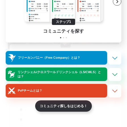
ステップ1
コミュニティを探す
-TOXITY 2.0-
フリーカンパニー（Free Company）とは？
追加メンバー募集
Siren [Aether]
リンクシェル/クロスワールドリンクシェル（LS/CWLS）と
--
は？
募集人数
PvPチームとは？
Always Help Each Other
コミュニティ探しをはじめる！