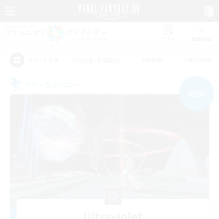
リスト
募集作成
#初心者/若葉歓迎
#絶挑戦
#零式挑戦
アピールタグ
フリーカンパニー
NEW
Ultraviolet