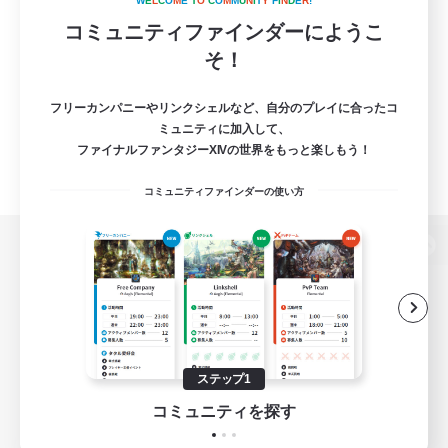
W
E
L
C
O
M
E
T
O
C
O
M
M
U
N
I
T
Y
F
I
N
D
E
R
!
コミュニティファインダーにようこ
そ！
フリーカンパニーやリンクシェルなど、自分のプレイに合ったコ
ミュニティに加入して、
ファイナルファンタジーXIVの世界をもっと楽しもう！
コミュニティファインダーの使い方
パソコン版へ
関連商品
e-STOREで購入
ステップ1
ゲームダウンロード
コミュニティを探す