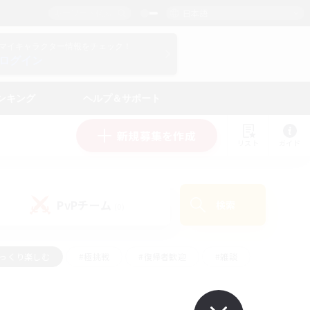
日本語
マイキャラクター情報をチェック！
ログイン
ンキング
ヘルプ＆サポート
新規募集を作成
リスト
ガイド
PvPチーム
検索
(0)
ゆっくり楽しむ
#極挑戦
#復帰者歓迎
#雑談
ルプレイ
#トレジャーハント
#レベリング
して頑張る
#プレイヤー主催イベント