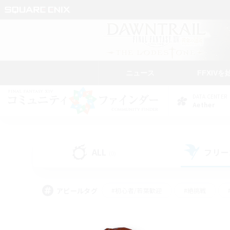
ニュース
FFXIVを
DATA CENTER
Aether
ALL
フリー
(0)
アピールタグ
#初心者/若葉歓迎
#絶挑戦
#モブハント
#学生中心
#なんでも楽しむ
#スクリーンショット撮影
#ハウジ