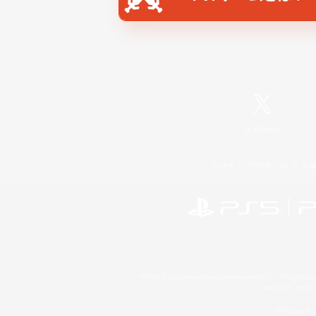
X
/
News
レーティング制度について
©2026 Sony Interactive Entertainment LLC."PlayStation
Microsoft, the 
Windows is e