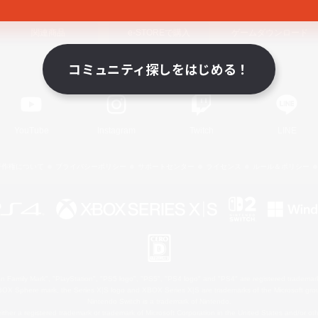
関連商品
e-STOREで購入
ゲームダウンロード
コミュニティ探しをはじめる！
Official Information
YouTube
Instagram
Twitch
LINE
著作権について
プライバシーポリシー
サポートセンター
ライセンス
ルール＆ポリシー
 Family Mark", "PlayStation", "PS5 logo", "PS5", "PS4 logo" and "PS4" are registered trademark
XBOX Sphere mark, the Series X|S logo and XBOX Series X|S are trademarks of the Microsoft gro
Nintendo Switch is a trademark of Nintendo.
ither a registered trademark or trademark of Microsoft Corporation in the United States and/or oth