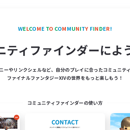
＃まったりゆっくり楽しむ
W
E
L
C
O
M
E
T
O
C
O
M
M
U
N
I
T
Y
F
I
N
D
E
R
!
ニティファインダーによ
ニーやリンクシェルなど、自分のプレイに合ったコミュニテ
ファイナルファンタジーXIVの世界をもっと楽しもう！
募集数 0件
集が見つかりませんでし
コミュニティファインダーの使い方
条件を変えて検索してみるでっす！