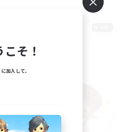
使用言語
変更
うこそ！
ィに加入して、
た。