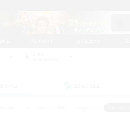
始める
プレイガイド
コミュニティ
ラ
WORLD
Adamantoise
カンパニー
LS & CWLS
(0)
(0)
#零式挑戦
#立ち上げメンバー募集
#社会人中心
#まったり
#体験歓迎
#クラフター中心
#ギャザラー中心
#ロー
ング
#演奏
#ミラプリ（ミラージュプリズム）
#クリア目指