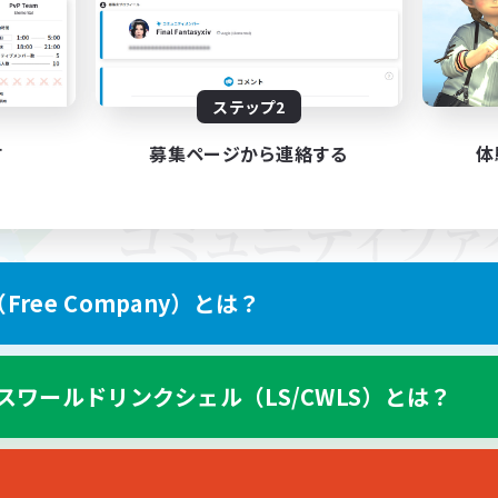
ステップ2
す
募集ページから連絡する
体
ree Company）とは？
スワールドリンクシェル（LS/CWLS）とは？
スマートフォン版へ