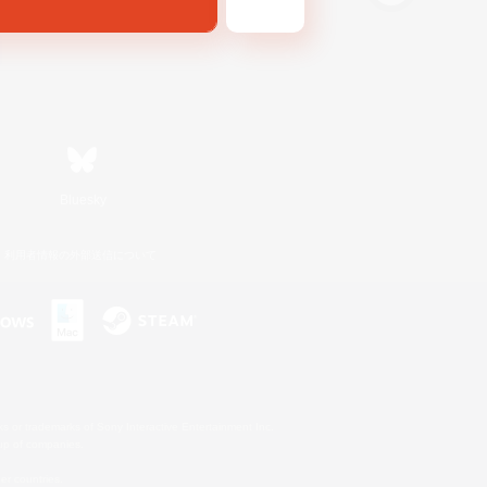
Bluesky
利用者情報の外部送信について
s or trademarks of Sony Interactive Entertainment Inc.
up of companies.
er countries.