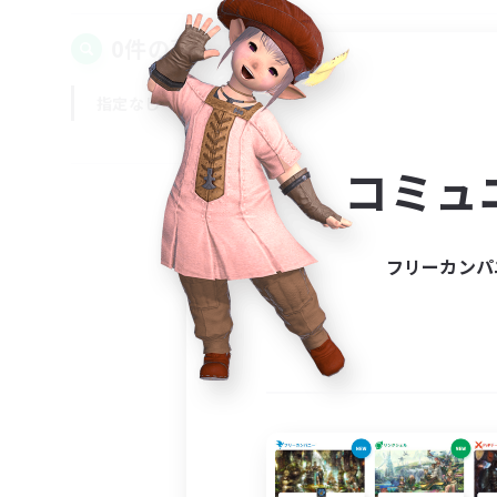
0件の募集が見つかりました！
指定なし
平日
週末
コミュ
フリーカンパ
募