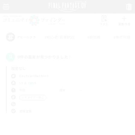
リスト
募集作成
#初心者/若葉歓迎
#絶挑戦
#零式挑戦
アピールタグ
0件の募集が見つかりました！
指定なし
Cactuar (Aether)
LS & CWLS
平日
週末
＃ギャザラー中心
使用言語