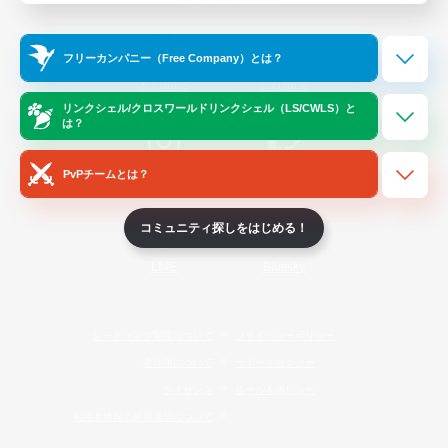
Official Information
フリーカンパニー（Free Company）とは？
/
X
News
YouTube
リンクシェル/クロスワールドリンクシェル（LS/CWLS）と
は？
PvPチームとは？
Instagram
Twitch
コミュニティ探しをはじめる！
LINE
Bluesky
レーティング制度について
プライバシーポリシー
著作権について
サポートセンター
ライセンス
ルール＆ポリシー
利用者情報の外部送信について