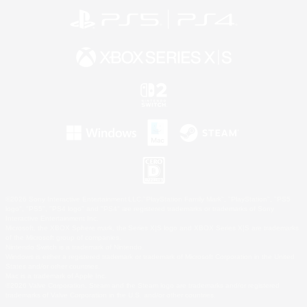
©2026 Sony Interactive Entertainment LLC."PlayStation Family Mark", "PlayStation", "PS5
logo", "PS5", "PS4 logo" and "PS4" are registered trademarks or trademarks of Sony
Interactive Entertainment Inc.
Microsoft, the XBOX Sphere mark, the Series X|S logo and XBOX Series X|S are trademarks
of the Microsoft group of companies.
Nintendo Switch is a trademark of Nintendo.
Windows is either a registered trademark or trademark of Microsoft Corporation in the United
States and/or other countries.
Mac is a trademark of Apple Inc.
©2026 Valve Corporation. Steam and the Steam logo are trademarks and/or registered
trademarks of Valve Corporation in the U.S. and/or other countries.