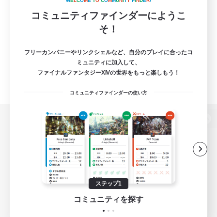
W
E
L
C
O
M
E
T
O
C
O
M
M
U
N
I
T
Y
F
I
N
D
E
R
!
コミュニティファインダーにようこ
そ！
フリーカンパニーやリンクシェルなど、自分のプレイに合ったコ
ミュニティに加入して、
ファイナルファンタジーXIVの世界をもっと楽しもう！
コミュニティファインダーの使い方
パソコン版へ
関連商品
e-STOREで購入
ステップ1
ゲームダウンロード
コミュニティを探す