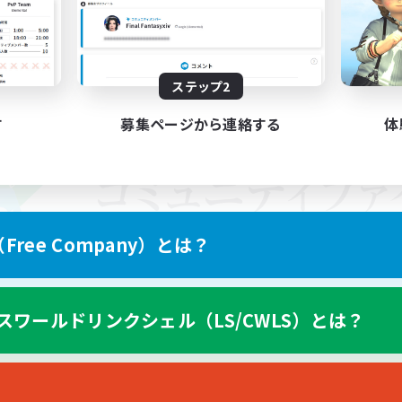
ステップ2
す
募集ページから連絡する
体
ree Company）とは？
スワールドリンクシェル（LS/CWLS）とは？
スマートフォン版へ