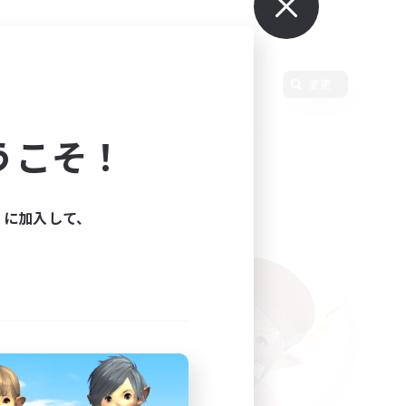
使用言語
変更
うこそ！
ィに加入して、
た。