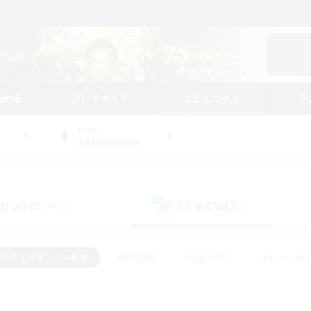
始める
プレイガイド
コミュニティ
ラ
WORLD
Adamantoise
カンパニー
LS & CWLS
(0)
(0)
#立ち上げメンバー募集
#零式挑戦
#社会人中心
#まったり
体験歓迎
#クラフター中心
#ロールプレイ
#ギャザラー中心
ージュプリズム）
#スクリーンショット撮影
#クリア目指して頑張る