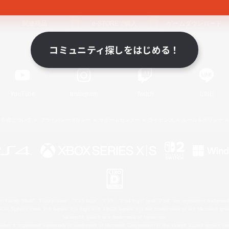
関連商品
e-STOREで購入
ゲームダウンロード
コミュニティ探しをはじめる！
Official Information
YouTube
Instagram
Twitch
LINE
著作権について
プライバシーポリシー
サポートセンター
ライセンス
ルール＆ポリシー
 Family Mark", "PlayStation", "PS5 logo", "PS5", "PS4 logo" and "PS4" are registered trademark
XBOX Sphere mark, the Series X|S logo and XBOX Series X|S are trademarks of the Microsoft gro
Nintendo Switch is a trademark of Nintendo.
ither a registered trademark or trademark of Microsoft Corporation in the United States and/or oth