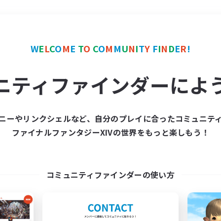
＃立ち上げメンバー募集
W
E
L
C
O
M
E
T
O
C
O
M
M
U
N
I
T
Y
F
I
N
D
E
R
!
ニティファインダーによ
ニーやリンクシェルなど、自分のプレイに合ったコミュニテ
ファイナルファンタジーXIVの世界をもっと楽しもう！
募集数 0件
集が見つかりませんでし
コミュニティファインダーの使い方
条件を変えて検索してみるでっす！