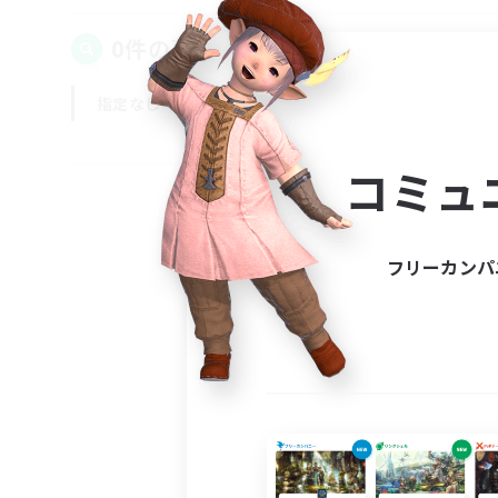
0件の募集が見つかりました！
指定なし
平日
週末
コミュ
フリーカンパ
募