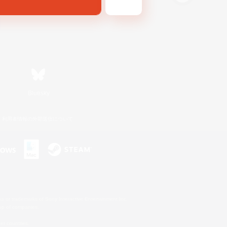
Bluesky
利用者情報の外部送信について
s or trademarks of Sony Interactive Entertainment Inc.
up of companies.
er countries.