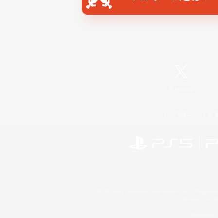
X
/
News
レーティング制度について
©2026 Sony Interactive Entertainment LLC."PlayStation
Microsoft, the 
Windows is e