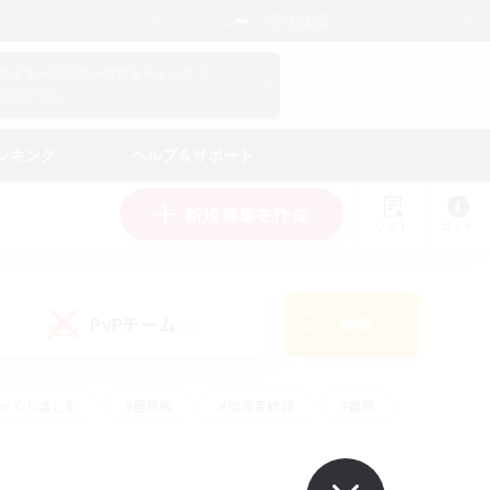
日本語
マイキャラクター情報をチェック！
ログイン
ンキング
ヘルプ＆サポート
新規募集を作成
リスト
ガイド
PvPチーム
検索
(0)
ゆっくり楽しむ
#極挑戦
#復帰者歓迎
#雑談
#ハウジング
#トレジャーハント
#レベリング
#プレイヤー主催イベント