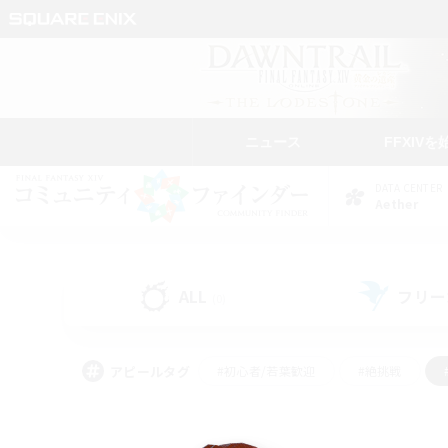
ニュース
FFXIVを
DATA CENTER
Aether
ALL
フリー
(0)
アピールタグ
#初心者/若葉歓迎
#絶挑戦
#学生中心
#なんでも楽しむ
#モブハント
#
#演奏
#ミラプリ（ミラ