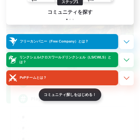
ステップ1
コミュニティを探す
フリーカンパニー（Free Company）とは？
FFXIV NA Network
リンクシェル/クロスワールドリンクシェル（LS/CWLS）と
は？
追加メンバー募集
Aether
PvPチームとは？
--
募集人数
コミュニティ探しをはじめる！
Players events social