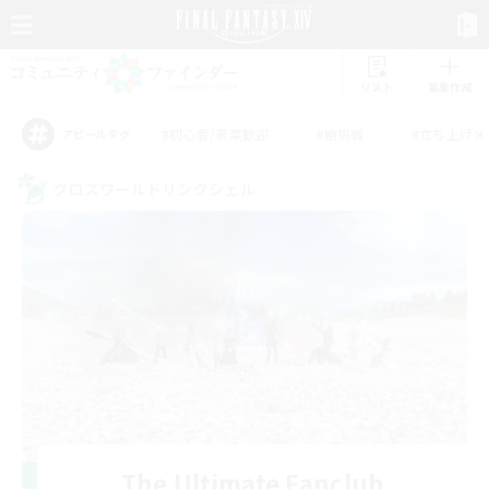
リスト
募集作成
#初心者/若葉歓迎
#絶挑戦
#立ち上げメ
アピールタグ
クロスワールドリンクシェル
The Ultimate Fanclub