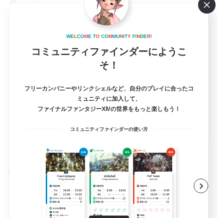
--
募集人数
Europe
W
E
L
C
O
M
E
T
O
C
O
M
M
U
N
I
T
Y
F
I
N
D
E
R
!
コミュニティファインダーにようこ
そ！
フリーカンパニーやリンクシェルなど、自分のプレイに合ったコ
ミュニティに加入して、
ファイナルファンタジーXIVの世界をもっと楽しもう！
EN
コミュニティファインダーの使い方
詳細を見る
募集期間: 2026/08/28 まで
クロスワールドリンクシェル