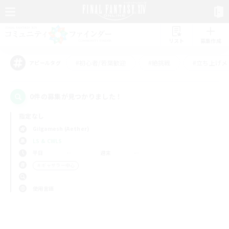
リスト
募集作成
#初心者/若葉歓迎
#絶挑戦
#立ち上げメ
アピールタグ
0件の募集が見つかりました！
指定なし
Gilgamesh (Aether)
LS & CWLS
平日
週末
＃ギャザラー中心
使用言語