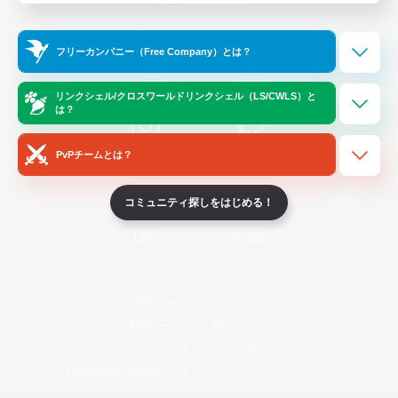
Official Information
フリーカンパニー（Free Company）とは？
/
X
News
YouTube
リンクシェル/クロスワールドリンクシェル（LS/CWLS）と
は？
PvPチームとは？
Instagram
Twitch
コミュニティ探しをはじめる！
LINE
Bluesky
レーティング制度について
プライバシーポリシー
著作権について
サポートセンター
ライセンス
ルール＆ポリシー
利用者情報の外部送信について