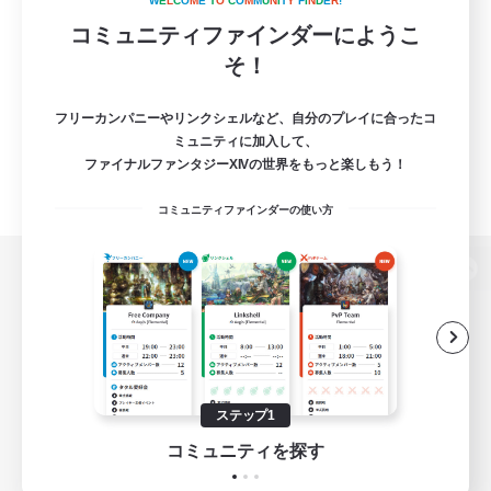
W
E
L
C
O
M
E
T
O
C
O
M
M
U
N
I
T
Y
F
I
N
D
E
R
!
コミュニティファインダーにようこ
そ！
フリーカンパニーやリンクシェルなど、自分のプレイに合ったコ
ミュニティに加入して、
ファイナルファンタジーXIVの世界をもっと楽しもう！
コミュニティファインダーの使い方
パソコン版へ
関連商品
e-STOREで購入
ステップ1
ゲームダウンロード
コミュニティを探す