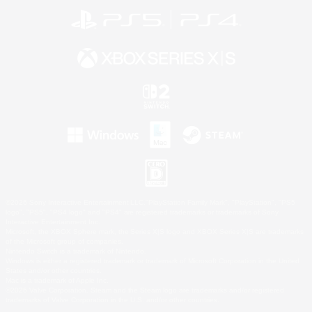
©2026 Sony Interactive Entertainment LLC."PlayStation Family Mark", "PlayStation", "PS5
logo", "PS5", "PS4 logo" and "PS4" are registered trademarks or trademarks of Sony
Interactive Entertainment Inc.
Microsoft, the XBOX Sphere mark, the Series X|S logo and XBOX Series X|S are trademarks
of the Microsoft group of companies.
Nintendo Switch is a trademark of Nintendo.
Windows is either a registered trademark or trademark of Microsoft Corporation in the United
States and/or other countries.
Mac is a trademark of Apple Inc.
©2026 Valve Corporation. Steam and the Steam logo are trademarks and/or registered
trademarks of Valve Corporation in the U.S. and/or other countries.