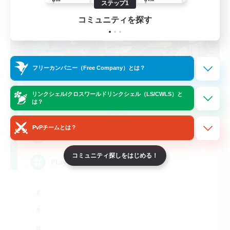
ステップ1
コミュニティを探す
フリーカンパニー（Free Company）とは？
FFXIV NA Network
リンクシェル/クロスワールドリンクシェル（LS/CWLS）と
は？
追加メンバー募集
Aether
PvPチームとは？
--
募集人数
コミュニティ探しをはじめる！
Players events social