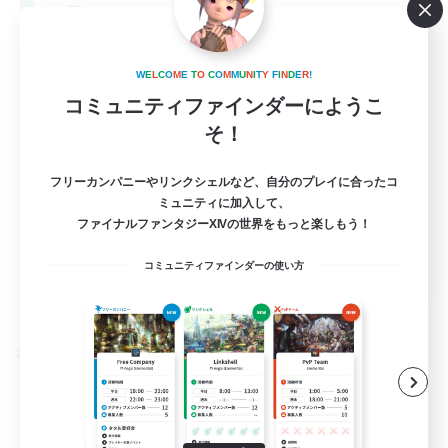
--
募集人数
Europe
W
E
L
C
O
M
E
T
O
C
O
M
M
U
N
I
T
Y
F
I
N
D
E
R
!
コミュニティファインダーにようこ
そ！
フリーカンパニーやリンクシェルなど、自分のプレイに合ったコ
ミュニティに加入して、
ファイナルファンタジーXIVの世界をもっと楽しもう！
EN
コミュニティファインダーの使い方
詳細を見る
募集期間: 2026/08/28 まで
クロスワールドリンクシェル