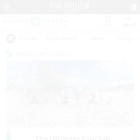
リスト
募集作成
#初心者/若葉歓迎
#絶挑戦
#立ち上げメ
アピールタグ
クロスワールドリンクシェル
The Ultimate Fanclub