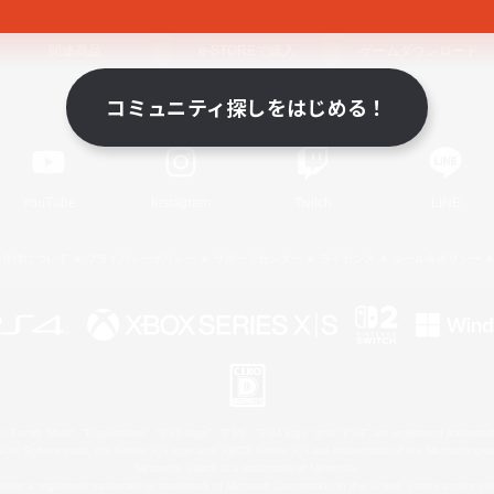
関連商品
e-STOREで購入
ゲームダウンロード
コミュニティ探しをはじめる！
Official Information
YouTube
Instagram
Twitch
LINE
著作権について
プライバシーポリシー
サポートセンター
ライセンス
ルール＆ポリシー
 Family Mark", "PlayStation", "PS5 logo", "PS5", "PS4 logo" and "PS4" are registered trademark
XBOX Sphere mark, the Series X|S logo and XBOX Series X|S are trademarks of the Microsoft gro
Nintendo Switch is a trademark of Nintendo.
ither a registered trademark or trademark of Microsoft Corporation in the United States and/or oth