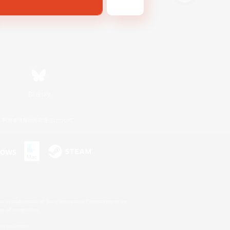
Bluesky
利用者情報の外部送信について
s or trademarks of Sony Interactive Entertainment Inc.
up of companies.
er countries.