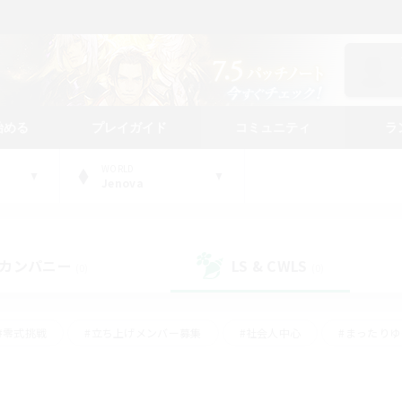
始める
プレイガイド
コミュニティ
ラ
WORLD
Jenova
カンパニー
LS & CWLS
(0)
(0)
#零式挑戦
#立ち上げメンバー募集
#社会人中心
#まったり
#体験歓迎
#クラフター中心
#ギャザラー中心
#ロー
ング
#演奏
#ミラプリ（ミラージュプリズム）
#クリア目指