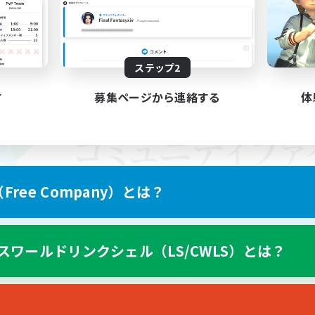
ステップ2
す
募集ページから連絡する
体
ree Company）とは？
スワールドリンクシェル（LS/CWLS）とは？
スマートフォン版へ