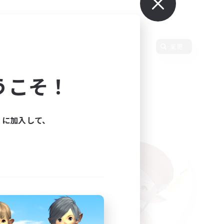
使用言語
変更
うこそ！
ィに加入して、
た。