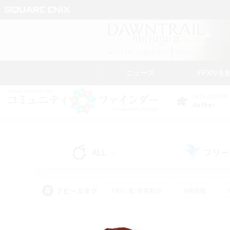
ニュース
FFXIVを
DATA CENTER
Aether
ALL
フリー
(0)
アピールタグ
#初心者/若葉歓迎
#絶挑戦
#モブハント
#学生中心
#なんでも楽しむ
#スクリーンショット撮影
#ハウジ