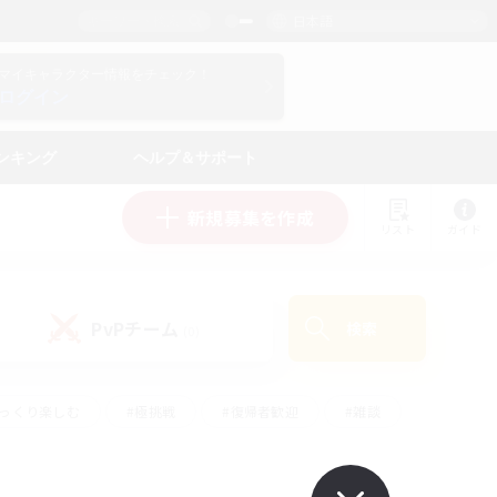
日本語
マイキャラクター情報をチェック！
ログイン
ンキング
ヘルプ＆サポート
新規募集を作成
リスト
ガイド
PvPチーム
検索
(0)
ゆっくり楽しむ
#極挑戦
#復帰者歓迎
#雑談
ルプレイ
#トレジャーハント
#レベリング
して頑張る
#プレイヤー主催イベント