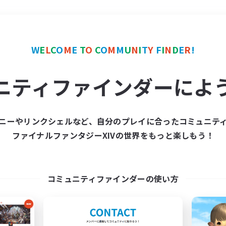
＃プレイヤー主催イベント
W
E
L
C
O
M
E
T
O
C
O
M
M
U
N
I
T
Y
F
I
N
D
E
R
!
ニティファインダーによ
ニーやリンクシェルなど、自分のプレイに合ったコミュニテ
ファイナルファンタジーXIVの世界をもっと楽しもう！
募集数 0件
集が見つかりませんでし
コミュニティファインダーの使い方
条件を変えて検索してみるでっす！