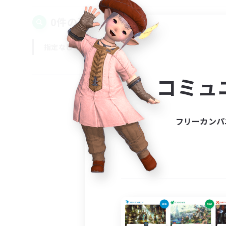
0件の募集が見つかりました！
指定なし
平日
週末
コミュ
フリーカンパ
募