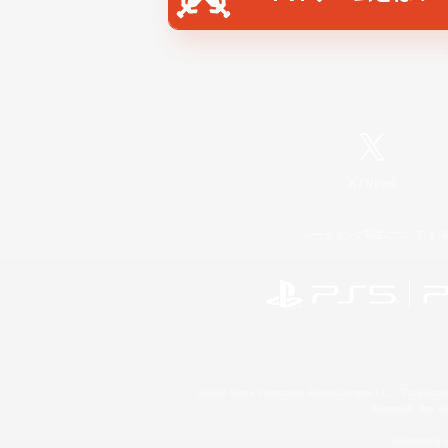
X
/
News
レーティング制度について
©2026 Sony Interactive Entertainment LLC."PlayStation
Microsoft, the 
Windows is e