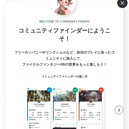
--
募集人数
Europe
W
E
L
C
O
M
E
T
O
C
O
M
M
U
N
I
T
Y
F
I
N
D
E
R
!
コミュニティファインダーにようこ
そ！
フリーカンパニーやリンクシェルなど、自分のプレイに合ったコ
ミュニティに加入して、
ファイナルファンタジーXIVの世界をもっと楽しもう！
EN
コミュニティファインダーの使い方
詳細を見る
募集期間: 2026/08/28 まで
クロスワールドリンクシェル