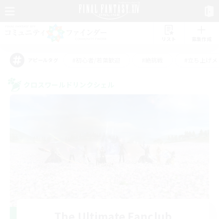
リスト
募集作成
#初心者/若葉歓迎
#絶挑戦
#立ち上げメ
アピールタグ
クロスワールドリンクシェル
The Ultimate Fanclub