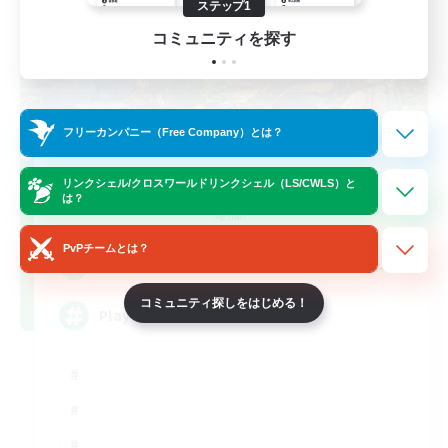
ステップ1
コミュニティを探す
フリーカンパニー（Free Company）とは？
FFXIV NA Network
リンクシェル/クロスワールドリンクシェル（LS/CWLS）と
は？
追加メンバー募集
Aether
PvPチームとは？
--
募集人数
コミュニティ探しをはじめる！
Players events social