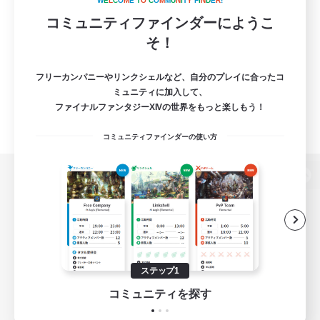
W
E
L
C
O
M
E
T
O
C
O
M
M
U
N
I
T
Y
F
I
N
D
E
R
!
コミュニティファインダーにようこ
そ！
フリーカンパニーやリンクシェルなど、自分のプレイに合ったコ
ミュニティに加入して、
ファイナルファンタジーXIVの世界をもっと楽しもう！
コミュニティファインダーの使い方
パソコン版へ
関連商品
e-STOREで購入
ステップ1
ゲームダウンロード
コミュニティを探す