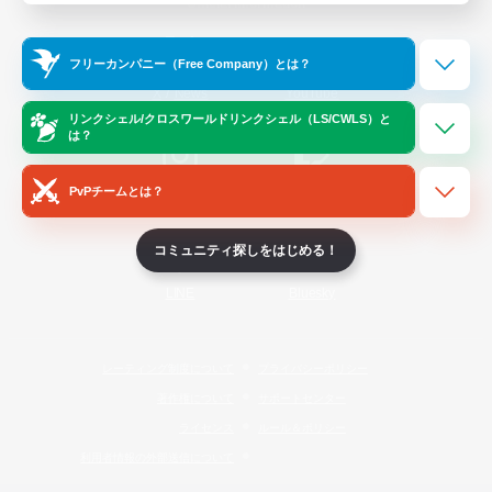
Official Information
フリーカンパニー（Free Company）とは？
/
X
News
YouTube
リンクシェル/クロスワールドリンクシェル（LS/CWLS）と
は？
PvPチームとは？
Instagram
Twitch
コミュニティ探しをはじめる！
LINE
Bluesky
レーティング制度について
プライバシーポリシー
著作権について
サポートセンター
ライセンス
ルール＆ポリシー
利用者情報の外部送信について