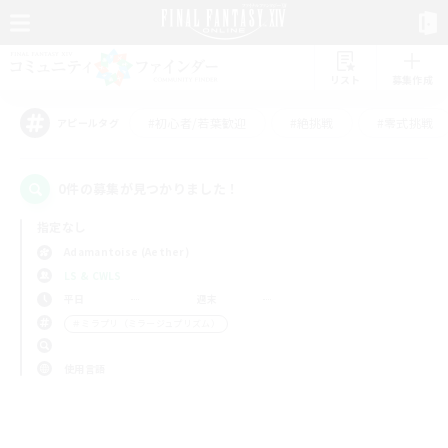
リスト
募集作成
#初心者/若葉歓迎
#絶挑戦
#零式挑戦
アピールタグ
0件の募集が見つかりました！
指定なし
Adamantoise (Aether)
LS & CWLS
平日
週末
＃ミラプリ（ミラージュプリズム）
使用言語