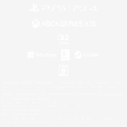
©2026 Sony Interactive Entertainment LLC."PlayStation Family Mark", "PlayStation", "PS5
logo", "PS5", "PS4 logo" and "PS4" are registered trademarks or trademarks of Sony
Interactive Entertainment Inc.
Microsoft, the XBOX Sphere mark, the Series X|S logo and XBOX Series X|S are trademarks
of the Microsoft group of companies.
Nintendo Switch is a trademark of Nintendo.
Windows is either a registered trademark or trademark of Microsoft Corporation in the United
States and/or other countries.
Mac is a trademark of Apple Inc.
©2026 Valve Corporation. Steam and the Steam logo are trademarks and/or registered
trademarks of Valve Corporation in the U.S. and/or other countries.