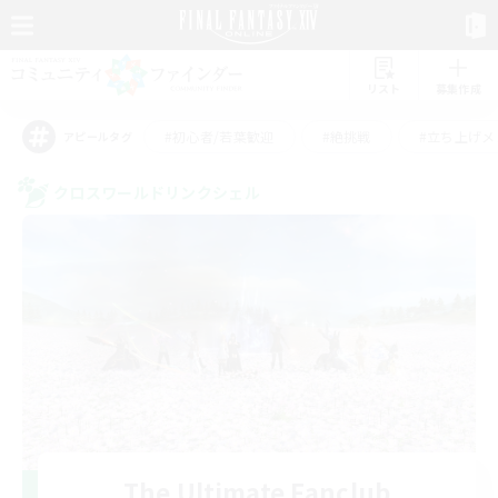
リスト
募集作成
#初心者/若葉歓迎
#絶挑戦
#立ち上げメ
アピールタグ
クロスワールドリンクシェル
The Ultimate Fanclub