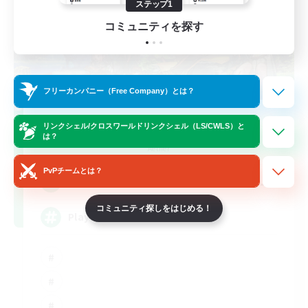
ステップ1
コミュニティを探す
フリーカンパニー（Free Company）とは？
FFXIV NA Network
リンクシェル/クロスワールドリンクシェル（LS/CWLS）と
は？
追加メンバー募集
Aether
PvPチームとは？
--
募集人数
コミュニティ探しをはじめる！
Players events social