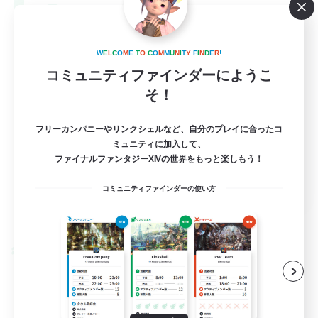
--
募集人数
Europe
W
E
L
C
O
M
E
T
O
C
O
M
M
U
N
I
T
Y
F
I
N
D
E
R
!
コミュニティファインダーにようこ
そ！
フリーカンパニーやリンクシェルなど、自分のプレイに合ったコ
ミュニティに加入して、
ファイナルファンタジーXIVの世界をもっと楽しもう！
EN
コミュニティファインダーの使い方
詳細を見る
募集期間: 2026/08/28 まで
クロスワールドリンクシェル