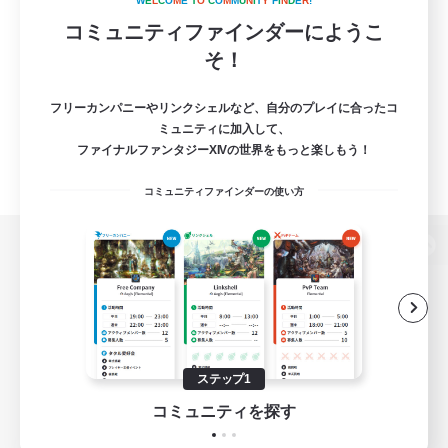
W
E
L
C
O
M
E
T
O
C
O
M
M
U
N
I
T
Y
F
I
N
D
E
R
!
コミュニティファインダーにようこ
そ！
フリーカンパニーやリンクシェルなど、自分のプレイに合ったコ
ミュニティに加入して、
ファイナルファンタジーXIVの世界をもっと楽しもう！
コミュニティファインダーの使い方
パソコン版へ
関連商品
e-STOREで購入
ステップ1
ゲームダウンロード
コミュニティを探す