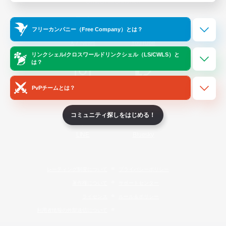
Official Information
フリーカンパニー（Free Company）とは？
/
X
News
YouTube
リンクシェル/クロスワールドリンクシェル（LS/CWLS）と
は？
PvPチームとは？
Instagram
Twitch
コミュニティ探しをはじめる！
LINE
Bluesky
レーティング制度について
プライバシーポリシー
著作権について
サポートセンター
ライセンス
ルール＆ポリシー
利用者情報の外部送信について