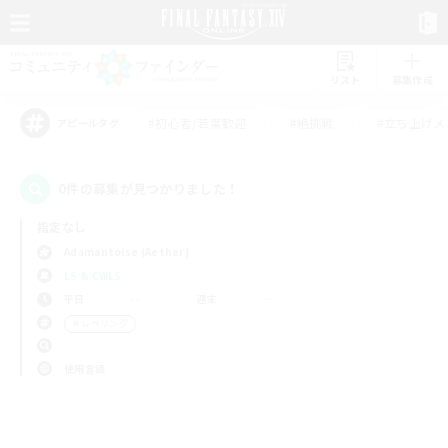
リスト
募集作成
#初心者/若葉歓迎
#絶挑戦
#立ち上げメ
アピールタグ
0件の募集が見つかりました！
指定なし
Adamantoise (Aether)
LS & CWLS
平日
週末
＃レベリング
使用言語