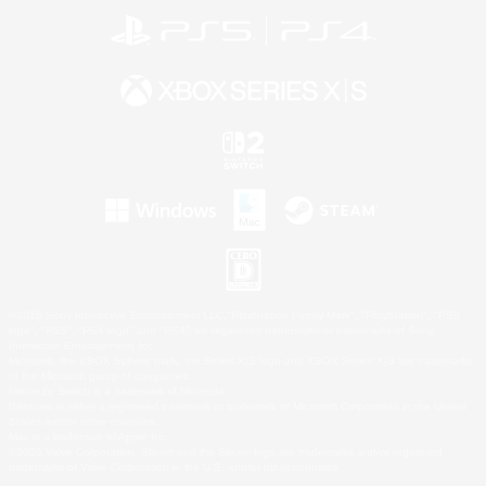
©2026 Sony Interactive Entertainment LLC."PlayStation Family Mark", "PlayStation", "PS5
logo", "PS5", "PS4 logo" and "PS4" are registered trademarks or trademarks of Sony
Interactive Entertainment Inc.
Microsoft, the XBOX Sphere mark, the Series X|S logo and XBOX Series X|S are trademarks
of the Microsoft group of companies.
Nintendo Switch is a trademark of Nintendo.
Windows is either a registered trademark or trademark of Microsoft Corporation in the United
States and/or other countries.
Mac is a trademark of Apple Inc.
©2026 Valve Corporation. Steam and the Steam logo are trademarks and/or registered
trademarks of Valve Corporation in the U.S. and/or other countries.