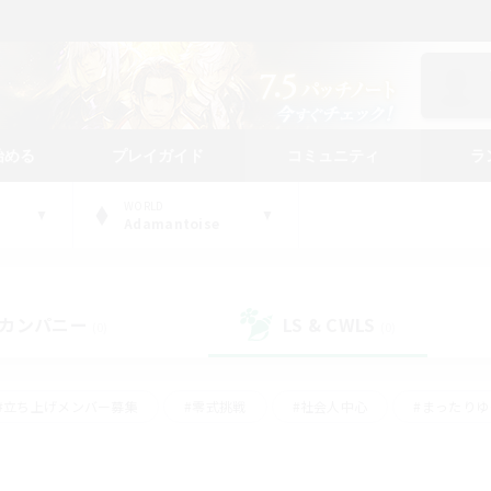
始める
プレイガイド
コミュニティ
ラ
WORLD
Adamantoise
カンパニー
LS & CWLS
(0)
(0)
#立ち上げメンバー募集
#零式挑戦
#社会人中心
#まったり
体験歓迎
#クラフター中心
#ロールプレイ
#ギャザラー中心
ージュプリズム）
#スクリーンショット撮影
#クリア目指して頑張る