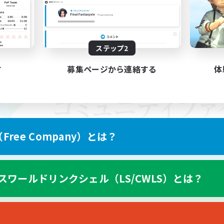
ステップ2
す
募集ページから連絡する
体
ree Company）とは？
スワールドリンクシェル（LS/CWLS）とは？
スマートフォン版へ