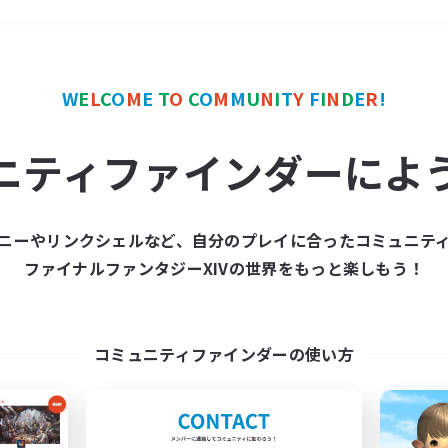
＃ハウジング
使用言語
W
E
L
C
O
M
E
T
O
C
O
M
M
U
N
I
T
Y
F
I
N
D
E
R
!
ニティファインダーによ
ニーやリンクシェルなど、自分のプレイに合ったコミュニテ
ファイナルファンタジーXIVの世界をもっと楽しもう！
募集数 0件
集が見つかりませんでし
コミュニティファインダーの使い方
条件を変えて検索してみるでっす！