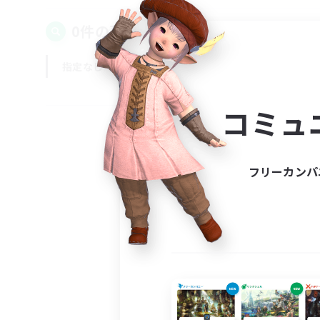
0件の募集が見つかりました！
指定なし
平日
週末
コミュ
フリーカンパ
募