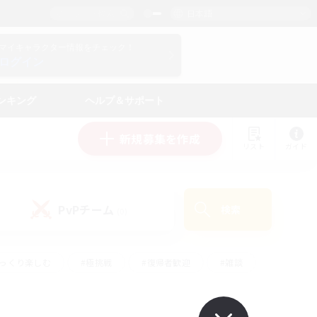
日本語
マイキャラクター情報をチェック！
ログイン
ンキング
ヘルプ＆サポート
新規募集を作成
リスト
ガイド
PvPチーム
検索
(0)
ゆっくり楽しむ
#極挑戦
#復帰者歓迎
#雑談
#ハウジング
#トレジャーハント
#レベリング
#プレイヤー主催イベント