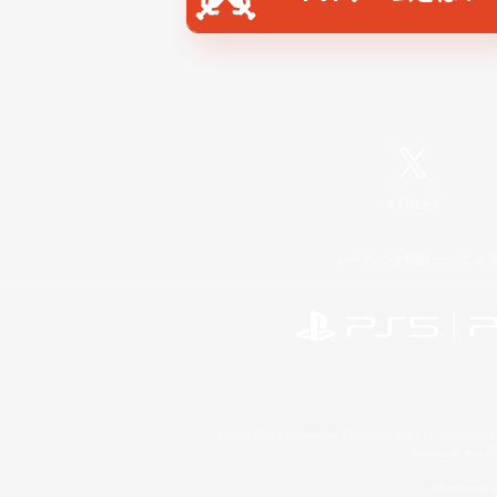
X
/
News
レーティング制度について
©2026 Sony Interactive Entertainment LLC."PlayStation
Microsoft, the 
Windows is e