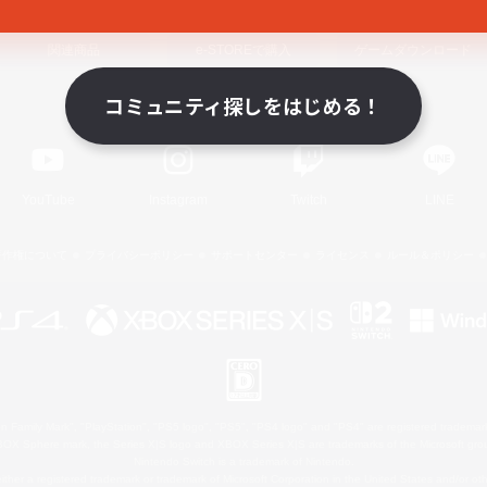
関連商品
e-STOREで購入
ゲームダウンロード
コミュニティ探しをはじめる！
Official Information
YouTube
Instagram
Twitch
LINE
著作権について
プライバシーポリシー
サポートセンター
ライセンス
ルール＆ポリシー
 Family Mark", "PlayStation", "PS5 logo", "PS5", "PS4 logo" and "PS4" are registered trademark
XBOX Sphere mark, the Series X|S logo and XBOX Series X|S are trademarks of the Microsoft gro
Nintendo Switch is a trademark of Nintendo.
ither a registered trademark or trademark of Microsoft Corporation in the United States and/or oth