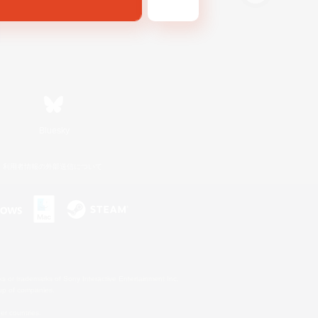
Bluesky
利用者情報の外部送信について
s or trademarks of Sony Interactive Entertainment Inc.
up of companies.
er countries.