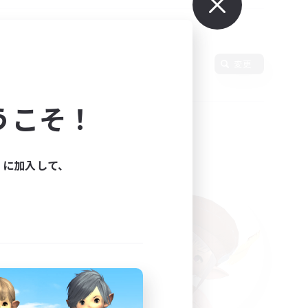
変更
うこそ！
ィに加入して、
た。