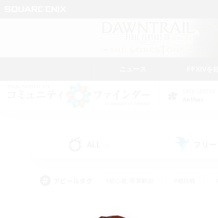
ニュース
FFXIVを
DATA CENTER
Aether
ALL
フリー
(0)
アピールタグ
#初心者/若葉歓迎
#絶挑戦
#学生中心
#なんでも楽しむ
#モブハント
#
#演奏
#ミラプリ（ミラ