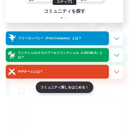
ステップ1
コミュニティを探す
フリーカンパニー（Free Company）とは？
FFXIV NA Network
リンクシェル/クロスワールドリンクシェル（LS/CWLS）と
は？
追加メンバー募集
Aether
PvPチームとは？
--
募集人数
コミュニティ探しをはじめる！
Players events social