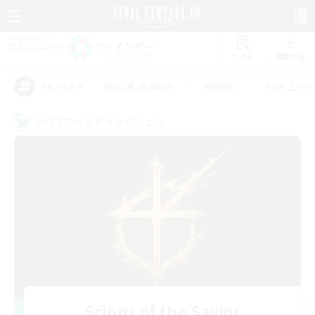
リスト
募集作成
#初心者/若葉歓迎
#絶挑戦
#立ち上げメ
アピールタグ
クロスワールドリンクシェル
Scions of the Savior