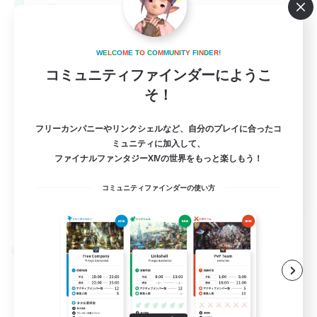
--
募集人数
Europe
W
E
L
C
O
M
E
T
O
C
O
M
M
U
N
I
T
Y
F
I
N
D
E
R
!
コミュニティファインダーにようこ
そ！
フリーカンパニーやリンクシェルなど、自分のプレイに合ったコ
ミュニティに加入して、
ファイナルファンタジーXIVの世界をもっと楽しもう！
EN
コミュニティファインダーの使い方
詳細を見る
募集期間: 2026/08/28 まで
クロスワールドリンクシェル