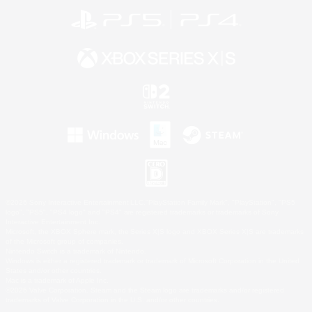
©2026 Sony Interactive Entertainment LLC."PlayStation Family Mark", "PlayStation", "PS5
logo", "PS5", "PS4 logo" and "PS4" are registered trademarks or trademarks of Sony
Interactive Entertainment Inc.
Microsoft, the XBOX Sphere mark, the Series X|S logo and XBOX Series X|S are trademarks
of the Microsoft group of companies.
Nintendo Switch is a trademark of Nintendo.
Windows is either a registered trademark or trademark of Microsoft Corporation in the United
States and/or other countries.
Mac is a trademark of Apple Inc.
©2026 Valve Corporation. Steam and the Steam logo are trademarks and/or registered
trademarks of Valve Corporation in the U.S. and/or other countries.