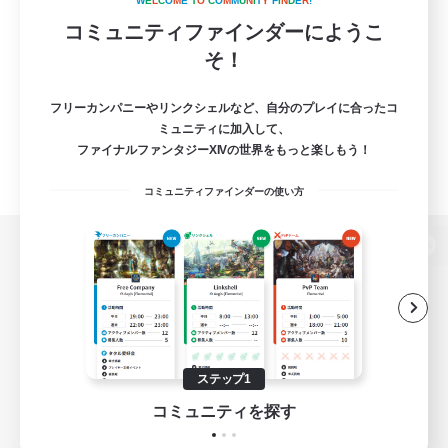
W
E
L
C
O
M
E
T
O
C
O
M
M
U
N
I
T
Y
F
I
N
D
E
R
!
コミュニティファインダーにようこ
そ！
フリーカンパニーやリンクシェルなど、自分のプレイに合ったコ
ミュニティに加入して、
ファイナルファンタジーXIVの世界をもっと楽しもう！
コミュニティファインダーの使い方
パソコン版へ
関連商品
e-STOREで購入
ステップ1
ゲームダウンロード
コミュニティを探す