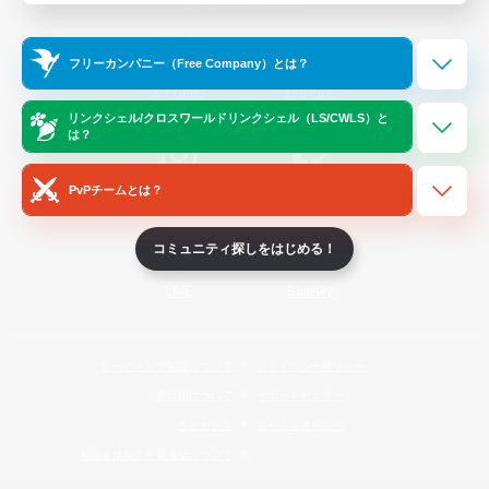
Official Information
フリーカンパニー（Free Company）とは？
/
X
News
YouTube
リンクシェル/クロスワールドリンクシェル（LS/CWLS）と
は？
PvPチームとは？
Instagram
Twitch
コミュニティ探しをはじめる！
LINE
Bluesky
レーティング制度について
プライバシーポリシー
著作権について
サポートセンター
ライセンス
ルール＆ポリシー
利用者情報の外部送信について