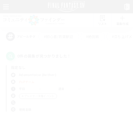
リスト
募集作成
#初心者/若葉歓迎
#絶挑戦
#立ち上げメ
アピールタグ
0件の募集が見つかりました！
指定なし
Adamantoise (Aether)
PvPチーム
平日
週末
＃プレイヤー主催イベント
使用言語