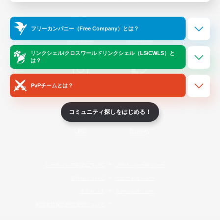
Official Information
フリーカンパニー（Free Company）とは？
/
X
News
YouTube
リンクシェル/クロスワールドリンクシェル（LS/CWLS）と
は？
PvPチームとは？
Instagram
Twitch
コミュニティ探しをはじめる！
LINE
Bluesky
レーティング制度について
プライバシーポリシー
著作権について
サポートセンター
ライセンス
ルール＆ポリシー
利用者情報の外部送信について