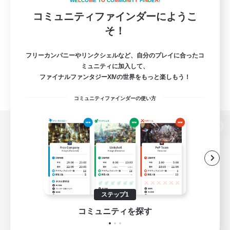
W
E
L
C
O
M
E
T
O
C
O
M
M
U
N
I
T
Y
F
I
N
D
E
R
!
コミュニティファインダーにようこ
そ！
フリーカンパニーやリンクシェルなど、自分のプレイに合ったコ
ミュニティに加入して、
ファイナルファンタジーXIVの世界をもっと楽しもう！
コミュニティファインダーの使い方
パソコン版へ
関連商品
e-STOREで購入
ステップ1
ゲームダウンロード
コミュニティを探す