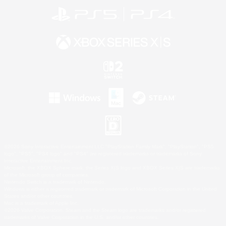
©2026 Sony Interactive Entertainment LLC."PlayStation Family Mark", "PlayStation", "PS5
logo", "PS5", "PS4 logo" and "PS4" are registered trademarks or trademarks of Sony
Interactive Entertainment Inc.
Microsoft, the XBOX Sphere mark, the Series X|S logo and XBOX Series X|S are trademarks
of the Microsoft group of companies.
Nintendo Switch is a trademark of Nintendo.
Windows is either a registered trademark or trademark of Microsoft Corporation in the United
States and/or other countries.
Mac is a trademark of Apple Inc.
©2026 Valve Corporation. Steam and the Steam logo are trademarks and/or registered
trademarks of Valve Corporation in the U.S. and/or other countries.