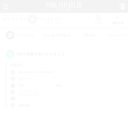
リスト
募集作成
#初心者/若葉歓迎
#絶挑戦
#立ち上げメ
アピールタグ
0件の募集が見つかりました！
指定なし
Adamantoise (Aether)
PvPチーム
平日
週末
＃レベリング
使用言語