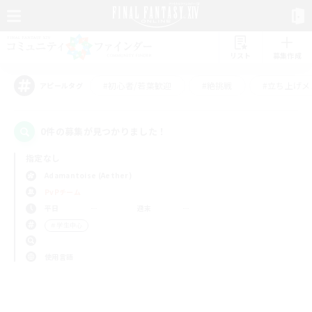
リスト
募集作成
#初心者/若葉歓迎
#絶挑戦
#立ち上げメ
アピールタグ
0件の募集が見つかりました！
指定なし
Adamantoise (Aether)
PvPチーム
平日
週末
＃学生中心
使用言語