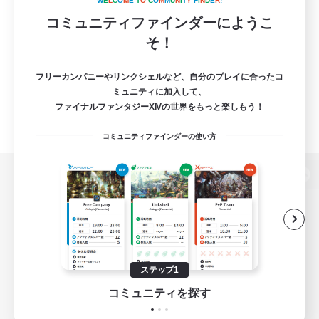
W
E
L
C
O
M
E
T
O
C
O
M
M
U
N
I
T
Y
F
I
N
D
E
R
!
コミュニティファインダーにようこ
そ！
フリーカンパニーやリンクシェルなど、自分のプレイに合ったコ
ミュニティに加入して、
ファイナルファンタジーXIVの世界をもっと楽しもう！
コミュニティファインダーの使い方
パソコン版へ
関連商品
e-STOREで購入
ステップ1
ゲームダウンロード
コミュニティを探す