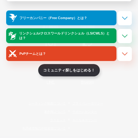
Official Information
フリーカンパニー（Free Company）とは？
/
X
News
YouTube
リンクシェル/クロスワールドリンクシェル（LS/CWLS）と
は？
PvPチームとは？
Instagram
Twitch
コミュニティ探しをはじめる！
LINE
Bluesky
レーティング制度について
プライバシーポリシー
著作権について
サポートセンター
ライセンス
ルール＆ポリシー
利用者情報の外部送信について