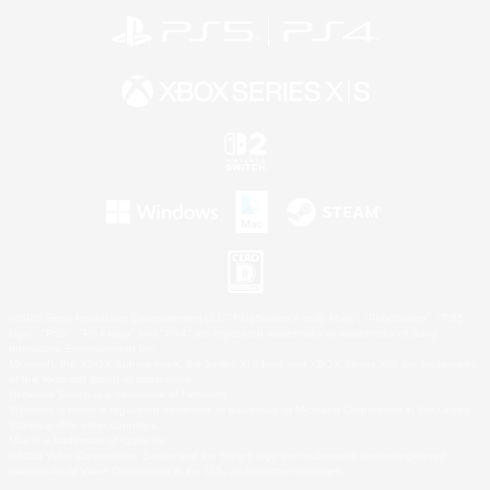
©2026 Sony Interactive Entertainment LLC."PlayStation Family Mark", "PlayStation", "PS5
logo", "PS5", "PS4 logo" and "PS4" are registered trademarks or trademarks of Sony
Interactive Entertainment Inc.
Microsoft, the XBOX Sphere mark, the Series X|S logo and XBOX Series X|S are trademarks
of the Microsoft group of companies.
Nintendo Switch is a trademark of Nintendo.
Windows is either a registered trademark or trademark of Microsoft Corporation in the United
States and/or other countries.
Mac is a trademark of Apple Inc.
©2026 Valve Corporation. Steam and the Steam logo are trademarks and/or registered
trademarks of Valve Corporation in the U.S. and/or other countries.