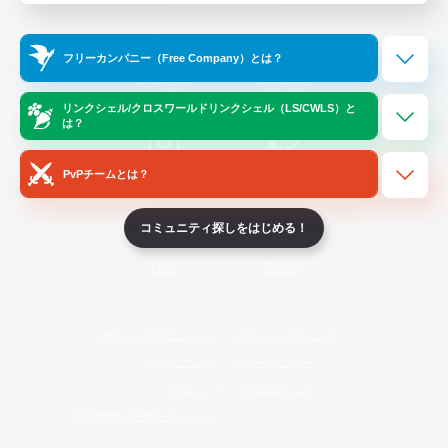
Official Information
フリーカンパニー（Free Company）とは？
/
X
News
YouTube
リンクシェル/クロスワールドリンクシェル（LS/CWLS）と
は？
PvPチームとは？
Instagram
Twitch
コミュニティ探しをはじめる！
LINE
Bluesky
レーティング制度について
プライバシーポリシー
著作権について
サポートセンター
ライセンス
ルール＆ポリシー
利用者情報の外部送信について