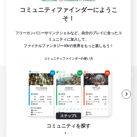
W
E
L
C
O
M
E
T
O
C
O
M
M
U
N
I
T
Y
F
I
N
D
E
R
!
コミュニティファインダーにようこ
そ！
フリーカンパニーやリンクシェルなど、自分のプレイに合ったコ
ミュニティに加入して、
ファイナルファンタジーXIVの世界をもっと楽しもう！
コミュニティファインダーの使い方
パソコン版へ
関連商品
e-STOREで購入
ステップ1
ゲームダウンロード
コミュニティを探す