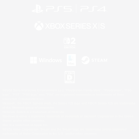
©2026 Sony Interactive Entertainment LLC."PlayStation Family Mark", "PlayStation", "PS5
logo", "PS5", "PS4 logo" and "PS4" are registered trademarks or trademarks of Sony
Interactive Entertainment Inc.
Microsoft, the XBOX Sphere mark, the Series X|S logo and XBOX Series X|S are trademarks
of the Microsoft group of companies.
Nintendo Switch is a trademark of Nintendo.
Windows is either a registered trademark or trademark of Microsoft Corporation in the United
States and/or other countries.
Mac is a trademark of Apple Inc.
©2026 Valve Corporation. Steam and the Steam logo are trademarks and/or registered
trademarks of Valve Corporation in the U.S. and/or other countries.