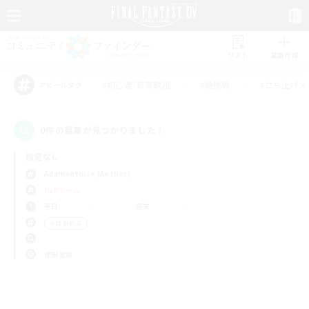
リスト
募集作成
#初心者/若葉歓迎
#絶挑戦
#立ち上げメ
アピールタグ
0件の募集が見つかりました！
指定なし
Adamantoise (Aether)
PvPチーム
平日
週末
＃体験歓迎
使用言語