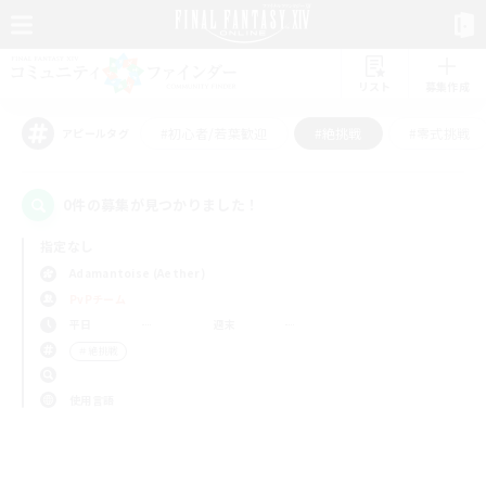
リスト
募集作成
#初心者/若葉歓迎
#絶挑戦
#零式挑戦
アピールタグ
0件の募集が見つかりました！
指定なし
Adamantoise (Aether)
PvPチーム
平日
週末
＃絶挑戦
使用言語