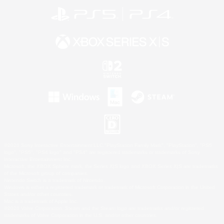
©2026 Sony Interactive Entertainment LLC."PlayStation Family Mark", "PlayStation", "PS5
logo", "PS5", "PS4 logo" and "PS4" are registered trademarks or trademarks of Sony
Interactive Entertainment Inc.
Microsoft, the XBOX Sphere mark, the Series X|S logo and XBOX Series X|S are trademarks
of the Microsoft group of companies.
Nintendo Switch is a trademark of Nintendo.
Windows is either a registered trademark or trademark of Microsoft Corporation in the United
States and/or other countries.
Mac is a trademark of Apple Inc.
©2026 Valve Corporation. Steam and the Steam logo are trademarks and/or registered
trademarks of Valve Corporation in the U.S. and/or other countries.