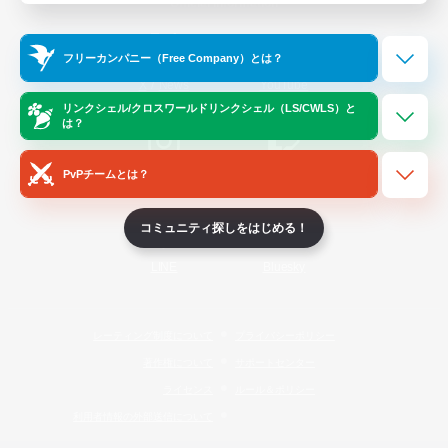
Official Information
フリーカンパニー（Free Company）とは？
/
X
News
YouTube
リンクシェル/クロスワールドリンクシェル（LS/CWLS）と
は？
PvPチームとは？
Instagram
Twitch
コミュニティ探しをはじめる！
LINE
Bluesky
レーティング制度について
プライバシーポリシー
著作権について
サポートセンター
ライセンス
ルール＆ポリシー
利用者情報の外部送信について