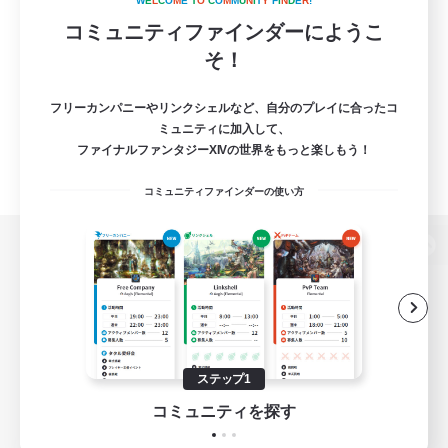
W
E
L
C
O
M
E
T
O
C
O
M
M
U
N
I
T
Y
F
I
N
D
E
R
!
コミュニティファインダーにようこ
そ！
フリーカンパニーやリンクシェルなど、自分のプレイに合ったコ
ミュニティに加入して、
ファイナルファンタジーXIVの世界をもっと楽しもう！
コミュニティファインダーの使い方
パソコン版へ
関連商品
e-STOREで購入
ステップ1
ゲームダウンロード
コミュニティを探す