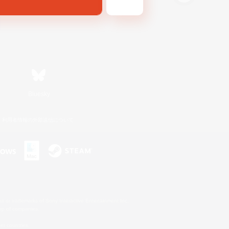
Bluesky
利用者情報の外部送信について
s or trademarks of Sony Interactive Entertainment Inc.
up of companies.
er countries.