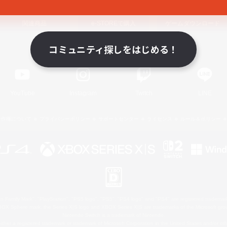
関連商品
e-STOREで購入
ゲームダウンロード
コミュニティ探しをはじめる！
Official Information
YouTube
Instagram
Twitch
LINE
著作権について
プライバシーポリシー
サポートセンター
ライセンス
ルール＆ポリシー
 Family Mark", "PlayStation", "PS5 logo", "PS5", "PS4 logo" and "PS4" are registered trademark
XBOX Sphere mark, the Series X|S logo and XBOX Series X|S are trademarks of the Microsoft gro
Nintendo Switch is a trademark of Nintendo.
ither a registered trademark or trademark of Microsoft Corporation in the United States and/or oth