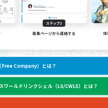
ステップ2
す
募集ページから連絡する
体
ree Company）とは？
スワールドリンクシェル（LS/CWLS）とは？
スマートフォン版へ