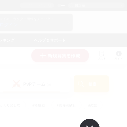
日本語
マイキャラクター情報をチェック！
ログイン
ンキング
ヘルプ＆サポート
新規募集を作成
リスト
ガイド
PvPチーム
検索
(0)
ゆっくり楽しむ
#極挑戦
#復帰者歓迎
#雑談
学生中心
#トレジャーハント
#レベリング
して頑張る
#プレイヤー主催イベント