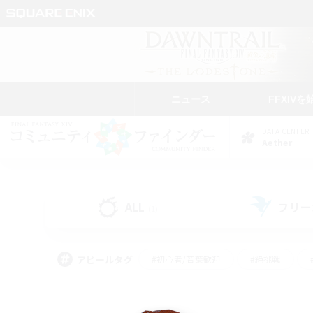
ニュース
FFXIVを
DATA CENTER
Aether
ALL
フリー
(1)
アピールタグ
#初心者/若葉歓迎
#絶挑戦
#モブハント
#なんでも楽しむ
#ロールプ
#ミラプリ（ミラージュプリズム）