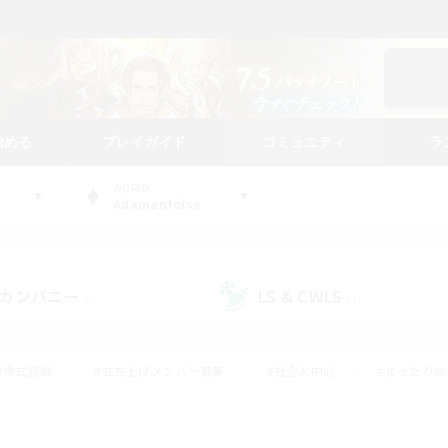
始める
プレイガイド
コミュニティ
ラ
WORLD
Adamantoise
カンパニー
LS & CWLS
(0)
(1)
#零式挑戦
#立ち上げメンバー募集
#社会人中心
#まったり
レイ
#クラフター中心
#体験歓迎
#ギャザラー中心
#
#スクリーンショット撮影
#ハウジング
#演奏
#クリア目指