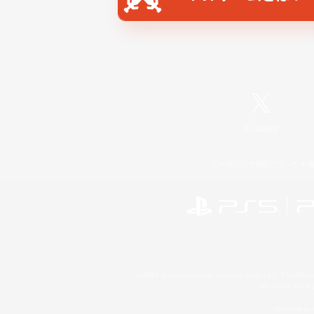
X
/
News
レーティング制度について
©2026 Sony Interactive Entertainment LLC."PlayStation
Microsoft, the 
Windows is e