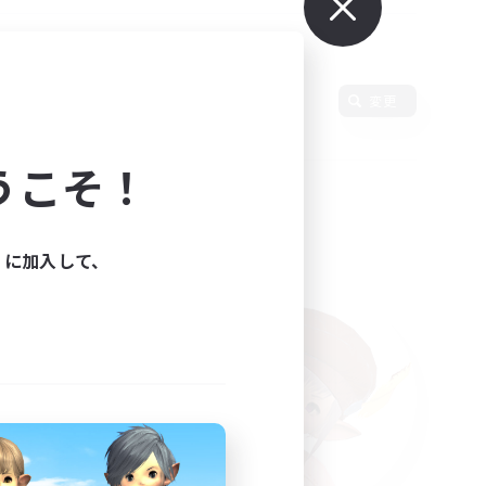
語
変更
うこそ！
ィに加入して、
た。