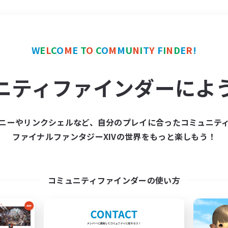
＃なんでも楽しむ
使用言
W
E
L
C
O
M
E
T
O
C
O
M
M
U
N
I
T
Y
F
I
N
D
E
R
!
ニティファインダーによ
ニーやリンクシェルなど、自分のプレイに合ったコミュニテ
ファイナルファンタジーXIVの世界をもっと楽しもう！
募集数 0件
集が見つかりませんでし
コミュニティファインダーの使い方
条件を変えて検索してみるでっす！