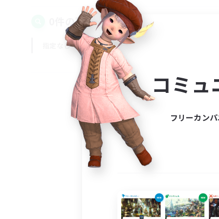
0件の募集が見つかりました！
指定なし
平日
週末
コミュ
フリーカンパ
募