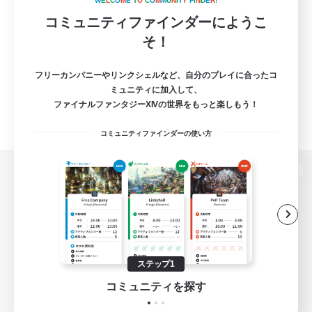
W
E
L
C
O
M
E
T
O
C
O
M
M
U
N
I
T
Y
F
I
N
D
E
R
!
コミュニティファインダーにようこ
そ！
フリーカンパニーやリンクシェルなど、自分のプレイに合ったコ
ミュニティに加入して、
ファイナルファンタジーXIVの世界をもっと楽しもう！
コミュニティファインダーの使い方
パソコン版へ
関連商品
e-STOREで購入
ステップ1
ゲームダウンロード
コミュニティを探す