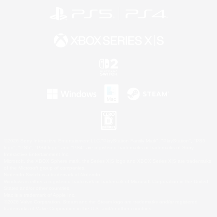
©2026 Sony Interactive Entertainment LLC."PlayStation Family Mark", "PlayStation", "PS5
logo", "PS5", "PS4 logo" and "PS4" are registered trademarks or trademarks of Sony
Interactive Entertainment Inc.
Microsoft, the XBOX Sphere mark, the Series X|S logo and XBOX Series X|S are trademarks
of the Microsoft group of companies.
Nintendo Switch is a trademark of Nintendo.
Windows is either a registered trademark or trademark of Microsoft Corporation in the United
States and/or other countries.
Mac is a trademark of Apple Inc.
©2026 Valve Corporation. Steam and the Steam logo are trademarks and/or registered
trademarks of Valve Corporation in the U.S. and/or other countries.