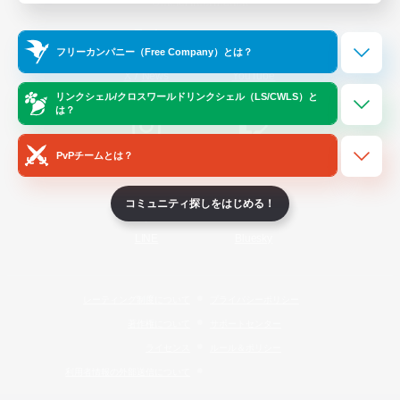
Official Information
フリーカンパニー（Free Company）とは？
/
X
News
YouTube
リンクシェル/クロスワールドリンクシェル（LS/CWLS）と
は？
PvPチームとは？
Instagram
Twitch
コミュニティ探しをはじめる！
LINE
Bluesky
レーティング制度について
プライバシーポリシー
著作権について
サポートセンター
ライセンス
ルール＆ポリシー
利用者情報の外部送信について