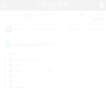
リスト
募集作成
#初心者/若葉歓迎
#絶挑戦
#零式挑戦
アピールタグ
0件の募集が見つかりました！
指定なし
Adamantoise (Aether)
PvPチーム
平日
週末
＃まったりゆっくり楽しむ
使用言語