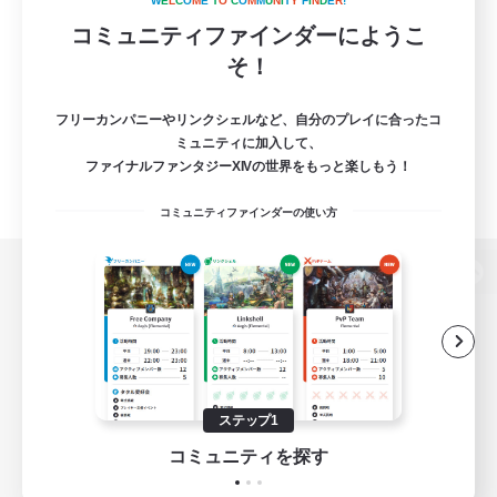
W
E
L
C
O
M
E
T
O
C
O
M
M
U
N
I
T
Y
F
I
N
D
E
R
!
コミュニティファインダーにようこ
そ！
フリーカンパニーやリンクシェルなど、自分のプレイに合ったコ
ミュニティに加入して、
ファイナルファンタジーXIVの世界をもっと楽しもう！
コミュニティファインダーの使い方
パソコン版へ
関連商品
e-STOREで購入
ステップ1
ゲームダウンロード
コミュニティを探す