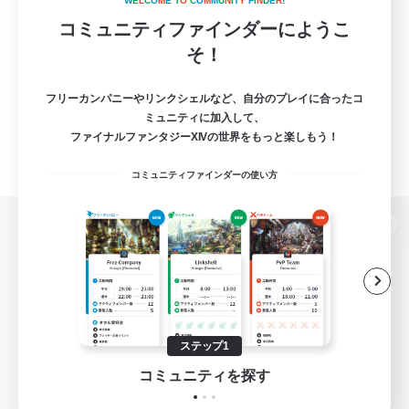
W
E
L
C
O
M
E
T
O
C
O
M
M
U
N
I
T
Y
F
I
N
D
E
R
!
コミュニティファインダーにようこ
そ！
フリーカンパニーやリンクシェルなど、自分のプレイに合ったコ
ミュニティに加入して、
ファイナルファンタジーXIVの世界をもっと楽しもう！
コミュニティファインダーの使い方
パソコン版へ
関連商品
e-STOREで購入
ステップ1
ゲームダウンロード
コミュニティを探す