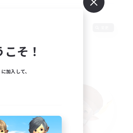
変更
うこそ！
ィに加入して、
た。