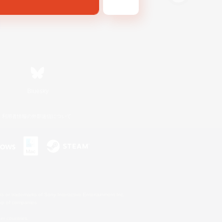
Bluesky
利用者情報の外部送信について
s or trademarks of Sony Interactive Entertainment Inc.
up of companies.
er countries.