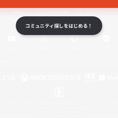
関連商品
e-STOREで購入
ゲームダウンロード
コミュニティ探しをはじめる！
Official Information
YouTube
Instagram
Twitch
LINE
著作権について
プライバシーポリシー
サポートセンター
ライセンス
ルール＆ポリシー
 Family Mark", "PlayStation", "PS5 logo", "PS5", "PS4 logo" and "PS4" are registered trademark
XBOX Sphere mark, the Series X|S logo and XBOX Series X|S are trademarks of the Microsoft gro
Nintendo Switch is a trademark of Nintendo.
ither a registered trademark or trademark of Microsoft Corporation in the United States and/or oth