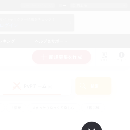
日本語
マイキャラクター情報をチェック！
ログイン
ンキング
ヘルプ＆サポート
新規募集を作成
リスト
ガイド
PvPチーム
検索
(0)
#演奏
#まったりゆっくり楽しむ
#極挑戦
#ハウジング
#レベリング
#クラフター中心
ズム）
#プレイヤー主催イベント