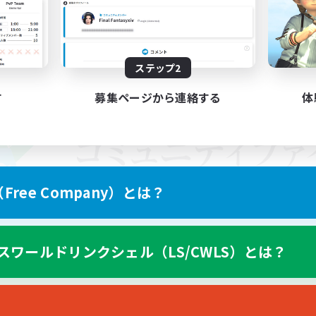
ステップ2
す
募集ページから連絡する
体
ree Company）とは？
スワールドリンクシェル（LS/CWLS）とは？
スマートフォン版へ