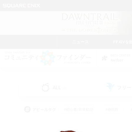
ニュース
FFXIVを
DATA CENTER
Aether
ALL
フリー
(0)
アピールタグ
#初心者/若葉歓迎
#絶挑戦
#雑談
#なんでも楽しむ
#学生中心
#
#スクリーンショット撮影
#ト