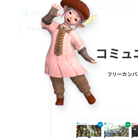
0件の募集が見つかりました！
指定なし
平日
週末
コミュ
フリーカンパ
募