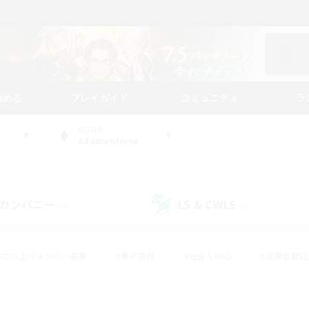
始める
プレイガイド
コミュニティ
ラ
WORLD
Adamantoise
カンパニー
LS & CWLS
(0)
(0)
#立ち上げメンバー募集
#零式挑戦
#社会人中心
#復帰者歓迎
ギャザラー中心
#モブハント
#ロールプレイ
#体験歓迎
レジャーハント
#クリア目指して頑張る
#ミラプリ（ミラージュプリ