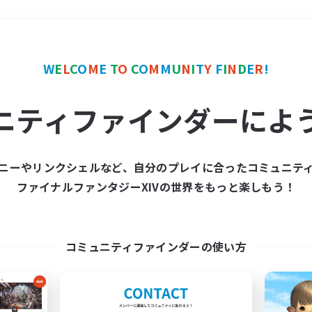
＃モブハント
使用言語
W
E
L
C
O
M
E
T
O
C
O
M
M
U
N
I
T
Y
F
I
N
D
E
R
!
ニティファインダーによ
ニーやリンクシェルなど、自分のプレイに合ったコミュニテ
ファイナルファンタジーXIVの世界をもっと楽しもう！
募集数 0件
集が見つかりませんでし
コミュニティファインダーの使い方
条件を変えて検索してみるでっす！