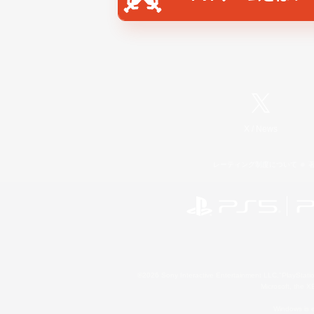
X
/
News
レーティング制度について
©2026 Sony Interactive Entertainment LLC."PlayStation
Microsoft, the 
Windows is e