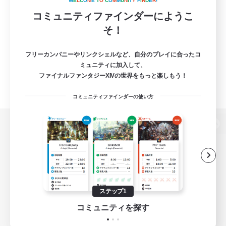
W
E
L
C
O
M
E
T
O
C
O
M
M
U
N
I
T
Y
F
I
N
D
E
R
!
コミュニティファインダーにようこ
そ！
フリーカンパニーやリンクシェルなど、自分のプレイに合ったコ
ミュニティに加入して、
ファイナルファンタジーXIVの世界をもっと楽しもう！
コミュニティファインダーの使い方
パソコン版へ
関連商品
e-STOREで購入
ステップ1
ゲームダウンロード
コミュニティを探す