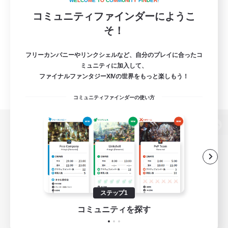
W
E
L
C
O
M
E
T
O
C
O
M
M
U
N
I
T
Y
F
I
N
D
E
R
!
コミュニティファインダーにようこ
そ！
フリーカンパニーやリンクシェルなど、自分のプレイに合ったコ
ミュニティに加入して、
ファイナルファンタジーXIVの世界をもっと楽しもう！
コミュニティファインダーの使い方
パソコン版へ
関連商品
e-STOREで購入
ステップ1
ゲームダウンロード
コミュニティを探す