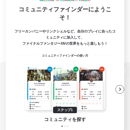
W
E
L
C
O
M
E
T
O
C
O
M
M
U
N
I
T
Y
F
I
N
D
E
R
!
コミュニティファインダーにようこ
そ！
フリーカンパニーやリンクシェルなど、自分のプレイに合ったコ
ミュニティに加入して、
ファイナルファンタジーXIVの世界をもっと楽しもう！
コミュニティファインダーの使い方
パソコン版へ
関連商品
e-STOREで購入
ステップ1
ゲームダウンロード
コミュニティを探す