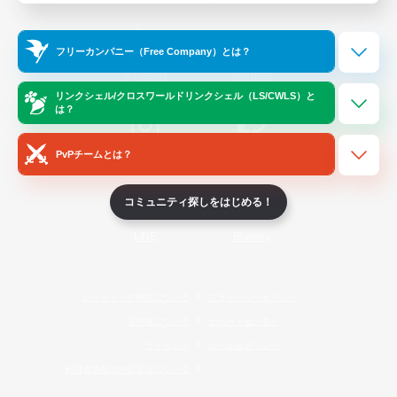
Official Information
フリーカンパニー（Free Company）とは？
/
X
News
YouTube
リンクシェル/クロスワールドリンクシェル（LS/CWLS）と
は？
PvPチームとは？
Instagram
Twitch
コミュニティ探しをはじめる！
LINE
Bluesky
レーティング制度について
プライバシーポリシー
著作権について
サポートセンター
ライセンス
ルール＆ポリシー
利用者情報の外部送信について