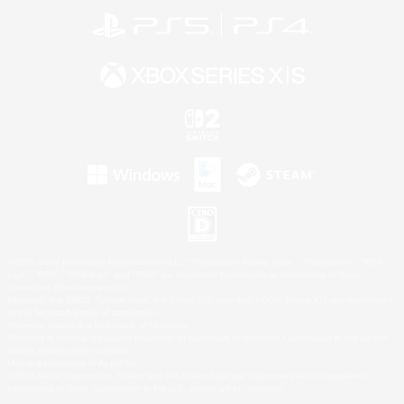
©2026 Sony Interactive Entertainment LLC."PlayStation Family Mark", "PlayStation", "PS5
logo", "PS5", "PS4 logo" and "PS4" are registered trademarks or trademarks of Sony
Interactive Entertainment Inc.
Microsoft, the XBOX Sphere mark, the Series X|S logo and XBOX Series X|S are trademarks
of the Microsoft group of companies.
Nintendo Switch is a trademark of Nintendo.
Windows is either a registered trademark or trademark of Microsoft Corporation in the United
States and/or other countries.
Mac is a trademark of Apple Inc.
©2026 Valve Corporation. Steam and the Steam logo are trademarks and/or registered
trademarks of Valve Corporation in the U.S. and/or other countries.