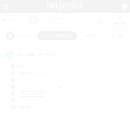
リスト
募集作成
#初心者/若葉歓迎
#絶挑戦
#零式挑戦
アピールタグ
0件の募集が見つかりました！
指定なし
Gilgamesh (Aether)
PvPチーム
平日
週末
＃初心者/若葉歓迎
使用言語