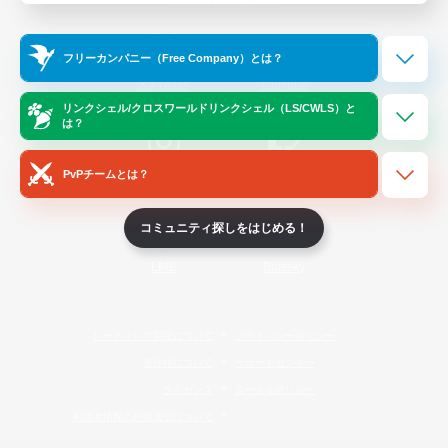
Official Information
フリーカンパニー（Free Company）とは？
/
X
News
YouTube
リンクシェル/クロスワールドリンクシェル（LS/CWLS）と
は？
PvPチームとは？
Instagram
Twitch
コミュニティ探しをはじめる！
LINE
Bluesky
レーティング制度について
プライバシーポリシー
著作権について
サポートセンター
ライセンス
ルール＆ポリシー
利用者情報の外部送信について