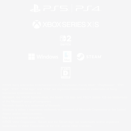
©2026 Sony Interactive Entertainment LLC."PlayStation Family Mark", "PlayStation", "PS5
logo", "PS5", "PS4 logo" and "PS4" are registered trademarks or trademarks of Sony
Interactive Entertainment Inc.
Microsoft, the XBOX Sphere mark, the Series X|S logo and XBOX Series X|S are trademarks
of the Microsoft group of companies.
Nintendo Switch is a trademark of Nintendo.
Windows is either a registered trademark or trademark of Microsoft Corporation in the United
States and/or other countries.
Mac is a trademark of Apple Inc.
©2026 Valve Corporation. Steam and the Steam logo are trademarks and/or registered
trademarks of Valve Corporation in the U.S. and/or other countries.