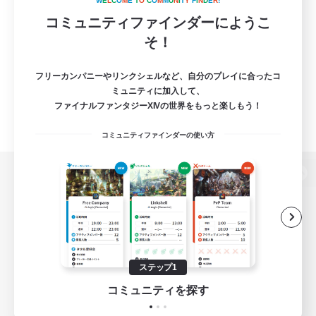
W
E
L
C
O
M
E
T
O
C
O
M
M
U
N
I
T
Y
F
I
N
D
E
R
!
コミュニティファインダーにようこ
そ！
フリーカンパニーやリンクシェルなど、自分のプレイに合ったコ
ミュニティに加入して、
ファイナルファンタジーXIVの世界をもっと楽しもう！
コミュニティファインダーの使い方
パソコン版へ
関連商品
e-STOREで購入
ステップ1
ゲームダウンロード
コミュニティを探す