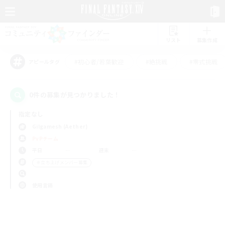
リスト
募集作成
#初心者/若葉歓迎
#絶挑戦
#零式挑戦
アピールタグ
0件の募集が見つかりました！
指定なし
Gilgamesh (Aether)
PvPチーム
平日
週末
＃立ち上げメンバー募集
使用言語