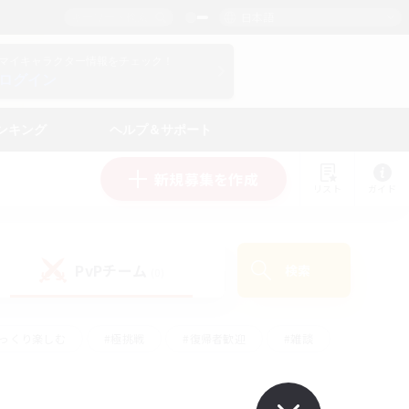
日本語
マイキャラクター情報をチェック！
ログイン
ンキング
ヘルプ＆サポート
新規募集を作成
リスト
ガイド
PvPチーム
検索
(0)
ゆっくり楽しむ
#極挑戦
#復帰者歓迎
#雑談
#ハウジング
#トレジャーハント
#レベリング
#プレイヤー主催イベント