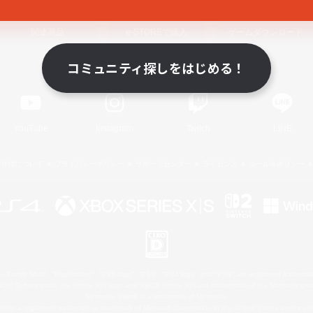
関連商品
e-STOREで購入
ゲームダウンロード
コミュニティ探しをはじめる！
Official Information
YouTube
Instagram
Twitch
LINE
著作権について
プライバシーポリシー
サポートセンター
ライセンス
ルール＆ポリシー
 Family Mark", "PlayStation", "PS5 logo", "PS5", "PS4 logo" and "PS4" are registered trademark
XBOX Sphere mark, the Series X|S logo and XBOX Series X|S are trademarks of the Microsoft gro
Nintendo Switch is a trademark of Nintendo.
ither a registered trademark or trademark of Microsoft Corporation in the United States and/or oth