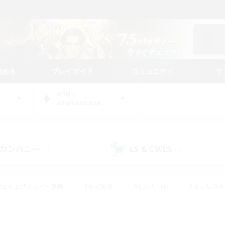
始める
プレイガイド
コミュニティ
ラ
WORLD
Adamantoise
カンパニー
LS & CWLS
(0)
(0)
#立ち上げメンバー募集
#零式挑戦
#社会人中心
#まったり
体験歓迎
#クラフター中心
#ロールプレイ
#ギャザラー中心
ージュプリズム）
#スクリーンショット撮影
#クリア目指して頑張る