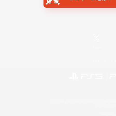
X
/
News
レーティング制度について
©2026 Sony Interactive Entertainment LLC."PlayStation
Microsoft, the 
Windows is e