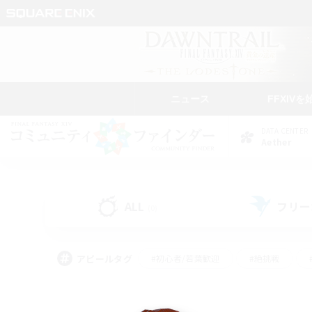
ニュース
FFXIVを
DATA CENTER
Aether
ALL
フリー
(0)
アピールタグ
#初心者/若葉歓迎
#絶挑戦
#学生中心
#なんでも楽しむ
#モブハント
#
#演奏
#ミラプリ（ミラ