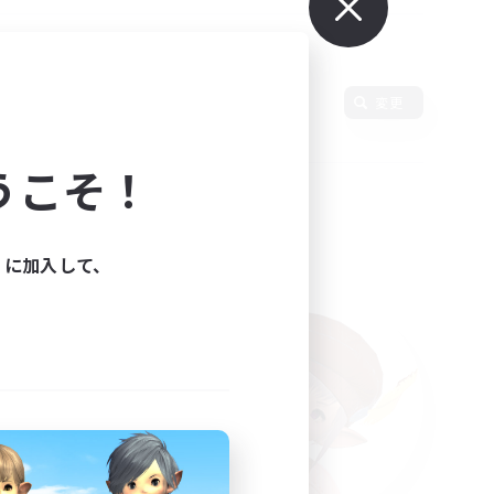
使用言語
変更
うこそ！
ィに加入して、
た。