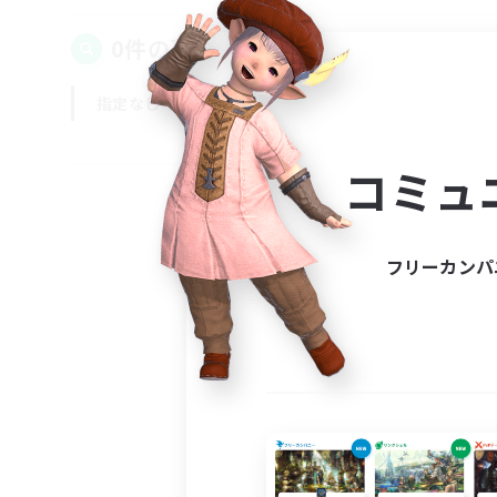
0件の募集が見つかりました！
指定なし
平日
週末
コミュ
フリーカンパ
募