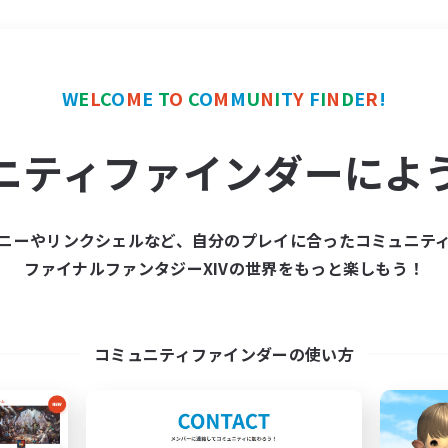
＃プレイヤー主催イベント
W
E
L
C
O
M
E
T
O
C
O
M
M
U
N
I
T
Y
F
I
N
D
E
R
!
ニティファインダーによ
ニーやリンクシェルなど、自分のプレイに合ったコミュニテ
ファイナルファンタジーXIVの世界をもっと楽しもう！
募集数 0件
集が見つかりませんでし
コミュニティファインダーの使い方
条件を変えて検索してみるでっす！