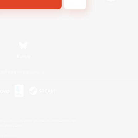
Bluesky
利用者情報の外部送信について
s or trademarks of Sony Interactive Entertainment Inc.
up of companies.
er countries.