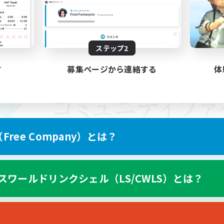
ステップ2
す
募集ページから連絡する
体
ree Company）とは？
スワールドリンクシェル（LS/CWLS）とは？
スマートフォン版へ