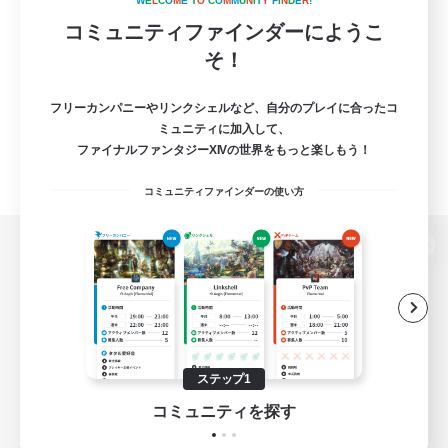
W
E
L
C
O
M
E
T
O
C
O
M
M
U
N
I
T
Y
F
I
N
D
E
R
!
コミュニティファインダーにようこ
そ！
フリーカンパニーやリンクシェルなど、自分のプレイに合ったコ
ミュニティに加入して、
ファイナルファンタジーXIVの世界をもっと楽しもう！
コミュニティファインダーの使い方
パソコン版へ
関連商品
e-STOREで購入
ステップ1
ゲームダウンロード
コミュニティを探す