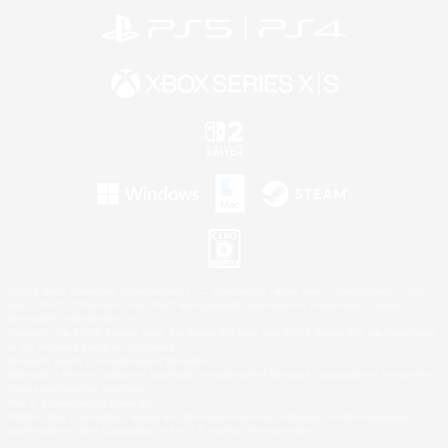
©2026 Sony Interactive Entertainment LLC."PlayStation Family Mark", "PlayStation", "PS5
logo", "PS5", "PS4 logo" and "PS4" are registered trademarks or trademarks of Sony
Interactive Entertainment Inc.
Microsoft, the XBOX Sphere mark, the Series X|S logo and XBOX Series X|S are trademarks
of the Microsoft group of companies.
Nintendo Switch is a trademark of Nintendo.
Windows is either a registered trademark or trademark of Microsoft Corporation in the United
States and/or other countries.
Mac is a trademark of Apple Inc.
©2026 Valve Corporation. Steam and the Steam logo are trademarks and/or registered
trademarks of Valve Corporation in the U.S. and/or other countries.