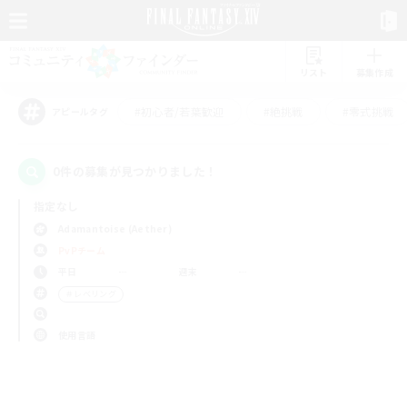
リスト
募集作成
#初心者/若葉歓迎
#絶挑戦
#零式挑戦
アピールタグ
0件の募集が見つかりました！
指定なし
Adamantoise (Aether)
PvPチーム
平日
週末
＃レベリング
使用言語