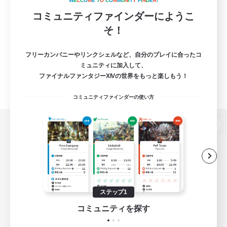
W
E
L
C
O
M
E
T
O
C
O
M
M
U
N
I
T
Y
F
I
N
D
E
R
!
コミュニティファインダーにようこ
そ！
フリーカンパニーやリンクシェルなど、自分のプレイに合ったコ
ミュニティに加入して、
ファイナルファンタジーXIVの世界をもっと楽しもう！
コミュニティファインダーの使い方
パソコン版へ
関連商品
e-STOREで購入
ステップ1
ゲームダウンロード
コミュニティを探す