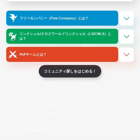
Official Information
フリーカンパニー（Free Company）とは？
/
X
News
YouTube
リンクシェル/クロスワールドリンクシェル（LS/CWLS）と
は？
PvPチームとは？
Instagram
Twitch
コミュニティ探しをはじめる！
LINE
Bluesky
レーティング制度について
プライバシーポリシー
著作権について
サポートセンター
ライセンス
ルール＆ポリシー
利用者情報の外部送信について