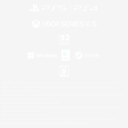
©2026 Sony Interactive Entertainment LLC."PlayStation Family Mark", "PlayStation", "PS5
logo", "PS5", "PS4 logo" and "PS4" are registered trademarks or trademarks of Sony
Interactive Entertainment Inc.
Microsoft, the XBOX Sphere mark, the Series X|S logo and XBOX Series X|S are trademarks
of the Microsoft group of companies.
Nintendo Switch is a trademark of Nintendo.
Windows is either a registered trademark or trademark of Microsoft Corporation in the United
States and/or other countries.
Mac is a trademark of Apple Inc.
©2026 Valve Corporation. Steam and the Steam logo are trademarks and/or registered
trademarks of Valve Corporation in the U.S. and/or other countries.