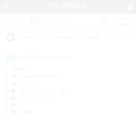
リスト
募集作成
#初心者/若葉歓迎
#絶挑戦
#立ち上げメ
アピールタグ
0件の募集が見つかりました！
指定なし
Adamantoise (Aether)
PvPチーム
平日
週末
＃クリア目指して頑張る
使用言語