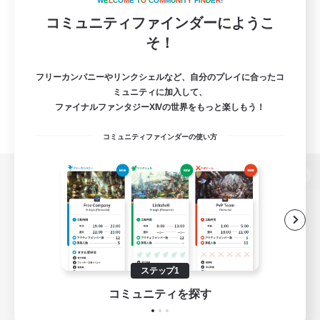
W
E
L
C
O
M
E
T
O
C
O
M
M
U
N
I
T
Y
F
I
N
D
E
R
!
コミュニティファインダーにようこ
そ！
フリーカンパニーやリンクシェルなど、自分のプレイに合ったコ
ミュニティに加入して、
ファイナルファンタジーXIVの世界をもっと楽しもう！
コミュニティファインダーの使い方
パソコン版へ
関連商品
e-STOREで購入
ステップ1
ゲームダウンロード
コミュニティを探す