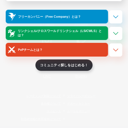
Official Information
フリーカンパニー（Free Company）とは？
/
X
News
YouTube
リンクシェル/クロスワールドリンクシェル（LS/CWLS）と
は？
PvPチームとは？
Instagram
Twitch
コミュニティ探しをはじめる！
LINE
Bluesky
レーティング制度について
プライバシーポリシー
著作権について
サポートセンター
ライセンス
ルール＆ポリシー
利用者情報の外部送信について