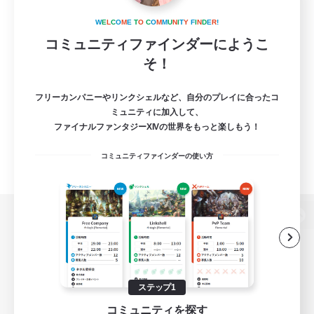
W
E
L
C
O
M
E
T
O
C
O
M
M
U
N
I
T
Y
F
I
N
D
E
R
!
コミュニティファインダーにようこ
そ！
フリーカンパニーやリンクシェルなど、自分のプレイに合ったコ
ミュニティに加入して、
ファイナルファンタジーXIVの世界をもっと楽しもう！
コミュニティファインダーの使い方
パソコン版へ
ステップ1
関連商品
e-STOREで購入
コミュニティを探す