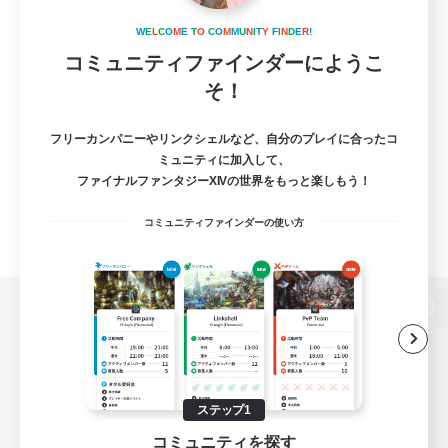
W
E
L
C
O
M
E
T
O
C
O
M
M
U
N
I
T
Y
F
I
N
D
E
R
!
コミュニティファインダーにようこ
そ！
フリーカンパニーやリンクシェルなど、自分のプレイに合ったコ
ミュニティに加入して、
ファイナルファンタジーXIVの世界をもっと楽しもう！
コミュニティファインダーの使い方
パソコン版へ
ステップ1
関連商品
e-STOREで購入
コミュニティを探す