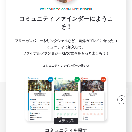
W
E
L
C
O
M
E
T
O
C
O
M
M
U
N
I
T
Y
F
I
N
D
E
R
!
コミュニティファインダーにようこ
そ！
フリーカンパニーやリンクシェルなど、自分のプレイに合ったコ
ミュニティに加入して、
ファイナルファンタジーXIVの世界をもっと楽しもう！
コミュニティファインダーの使い方
パソコン版へ
ステップ1
関連商品
e-STOREで購入
コミュニティを探す