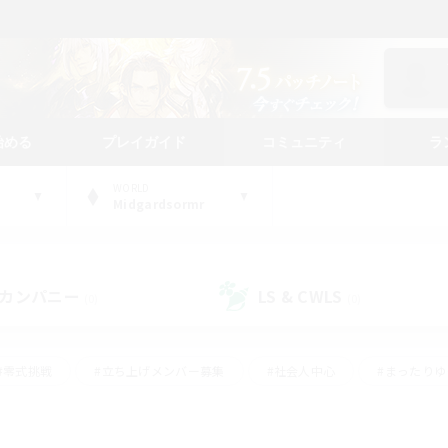
始める
プレイガイド
コミュニティ
ラ
WORLD
Midgardsormr
カンパニー
LS & CWLS
(0)
(0)
#零式挑戦
#立ち上げメンバー募集
#社会人中心
#まったり
#体験歓迎
#クラフター中心
#ギャザラー中心
#ロー
ング
#演奏
#ミラプリ（ミラージュプリズム）
#クリア目指