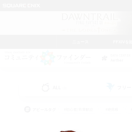
ニュース
FFXIVを
DATA CENTER
Aether
ALL
フリー
(0)
アピールタグ
#初心者/若葉歓迎
#絶挑戦
#モブハント
#学生中心
#なんでも楽しむ
#スクリーンショット撮影
#ハウジ