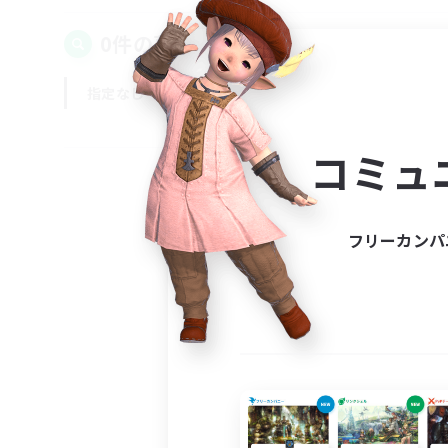
0件の募集が見つかりました！
指定なし
平日
週末
コミュ
フリーカンパ
募