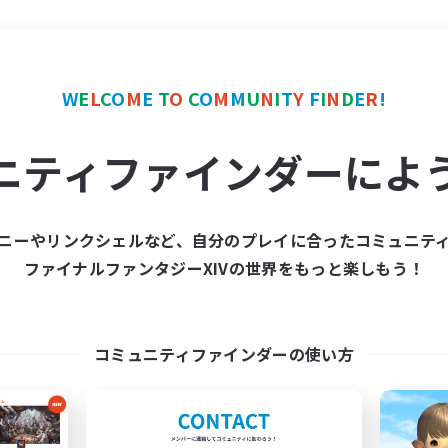
＃ミラプリ（ミラージュプリズム）
W
E
L
C
O
M
E
T
O
C
O
M
M
U
N
I
T
Y
F
I
N
D
E
R
!
ニティファインダーによ
ニーやリンクシェルなど、自分のプレイに合ったコミュニテ
ファイナルファンタジーXIVの世界をもっと楽しもう！
募集数 0件
集が見つかりませんでし
コミュニティファインダーの使い方
条件を変えて検索してみるでっす！