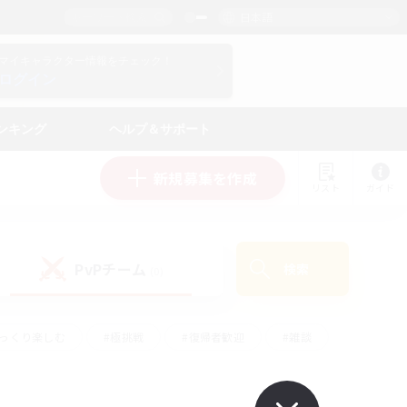
日本語
マイキャラクター情報をチェック！
ログイン
ンキング
ヘルプ＆サポート
新規募集を作成
リスト
ガイド
PvPチーム
検索
(0)
ゆっくり楽しむ
#極挑戦
#復帰者歓迎
#雑談
ルプレイ
#トレジャーハント
#レベリング
して頑張る
#プレイヤー主催イベント