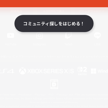
関連商品
e-STOREで購入
ゲームダウンロード
コミュニティ探しをはじめる！
Official Information
YouTube
Instagram
Twitch
LINE
著作権について
プライバシーポリシー
サポートセンター
ライセンス
ルール＆ポリシー
 Family Mark", "PlayStation", "PS5 logo", "PS5", "PS4 logo" and "PS4" are registered trademark
XBOX Sphere mark, the Series X|S logo and XBOX Series X|S are trademarks of the Microsoft gro
Nintendo Switch is a trademark of Nintendo.
ither a registered trademark or trademark of Microsoft Corporation in the United States and/or oth