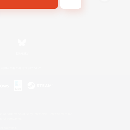
Bluesky
利用者情報の外部送信について
s or trademarks of Sony Interactive Entertainment Inc.
up of companies.
er countries.