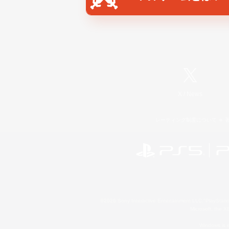
X
/
News
レーティング制度について
©2026 Sony Interactive Entertainment LLC."PlayStation
Microsoft, the 
Windows is e