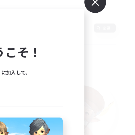
使用言語
変更
うこそ！
ィに加入して、
た。