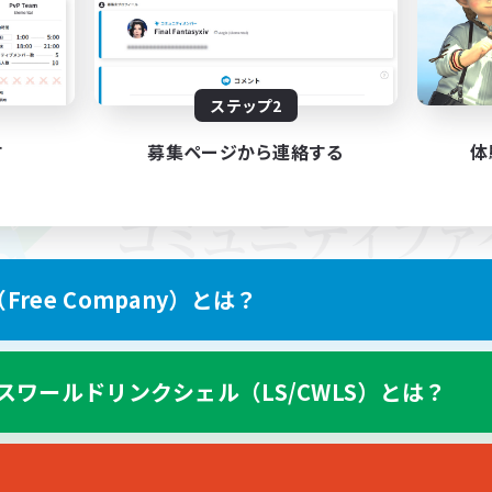
ステップ2
す
募集ページから連絡する
体
ree Company）とは？
スワールドリンクシェル（LS/CWLS）とは？
スマートフォン版へ