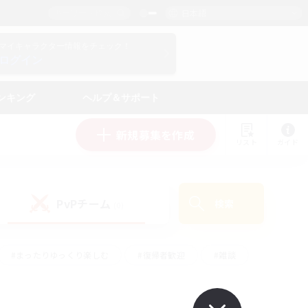
日本語
マイキャラクター情報をチェック！
ログイン
ンキング
ヘルプ＆サポート
新規募集を作成
リスト
ガイド
PvPチーム
検索
(0)
#まったりゆっくり楽しむ
#復帰者歓迎
#雑談
心
#演奏
#トレジャーハント
#ハウジング
）
#プレイヤー主催イベント