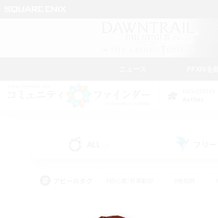
ニュース
FFXIVを
DATA CENTER
Aether
ALL
フリー
(0)
アピールタグ
#初心者/若葉歓迎
#絶挑戦
#なんでも楽しむ
#学生中心
#モブハント
#レベリング
#クリア目指し