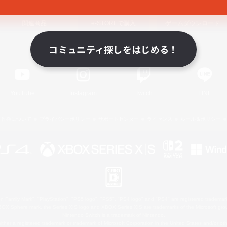
関連商品
e-STOREで購入
ゲームダウンロード
コミュニティ探しをはじめる！
Official Information
YouTube
Instagram
Twitch
LINE
著作権について
プライバシーポリシー
サポートセンター
ライセンス
ルール＆ポリシー
 Family Mark", "PlayStation", "PS5 logo", "PS5", "PS4 logo" and "PS4" are registered trademark
XBOX Sphere mark, the Series X|S logo and XBOX Series X|S are trademarks of the Microsoft gro
Nintendo Switch is a trademark of Nintendo.
ither a registered trademark or trademark of Microsoft Corporation in the United States and/or oth