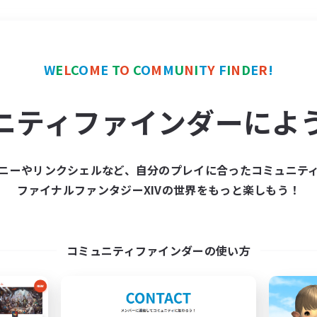
＃体験歓迎
使用言語
W
E
L
C
O
M
E
T
O
C
O
M
M
U
N
I
T
Y
F
I
N
D
E
R
!
ニティファインダーによ
ニーやリンクシェルなど、自分のプレイに合ったコミュニテ
ファイナルファンタジーXIVの世界をもっと楽しもう！
募集数 0件
集が見つかりませんでし
コミュニティファインダーの使い方
条件を変えて検索してみるでっす！