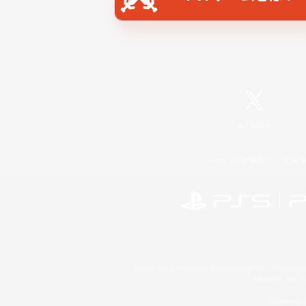
X
/
News
レーティング制度について
©2026 Sony Interactive Entertainment LLC."PlayStation
Microsoft, the 
Windows is e