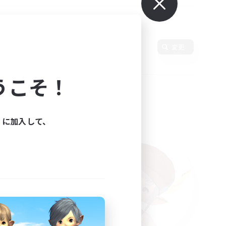
変更
うこそ！
ィに加入して、
た。