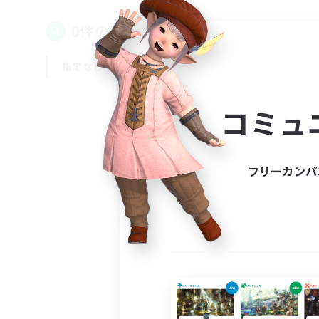
0件の募集が見つかりました！
指定なし
平日
週末
コミュ
フリーカンパ
募