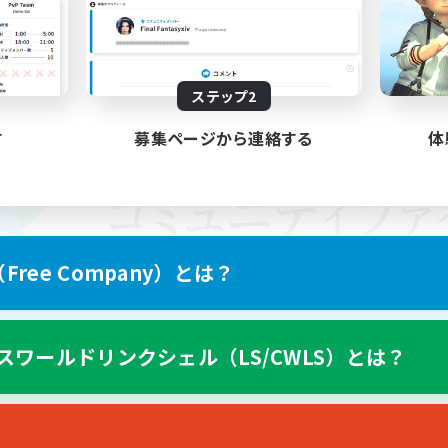
ステップ2
す
募集ページから連絡する
体
ree Company）とは？
スワールドリンクシェル（LS/CWLS）とは？
スマートフォン版へ