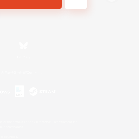
Bluesky
利用者情報の外部送信について
s or trademarks of Sony Interactive Entertainment Inc.
up of companies.
er countries.