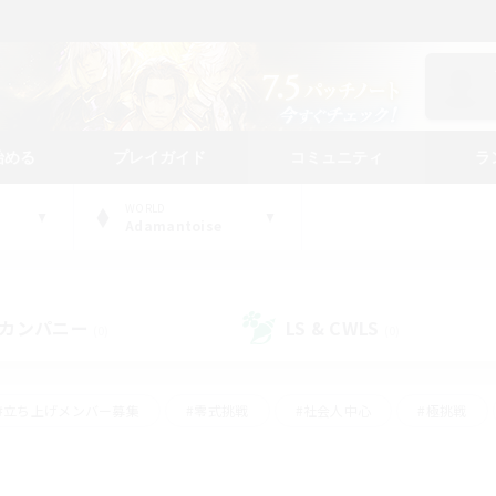
始める
プレイガイド
コミュニティ
ラ
WORLD
Adamantoise
カンパニー
LS & CWLS
(0)
(0)
#立ち上げメンバー募集
#零式挑戦
#社会人中心
#極挑戦
#体験歓迎
#ロールプレイ
#ギャザラー中心
#クラフター中
て頑張る
#スクリーンショット撮影
#ミラプリ（ミラージュプリズム