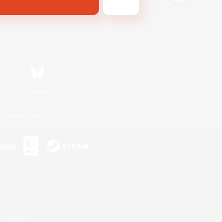
Bluesky
利用者情報の外部送信について
s or trademarks of Sony Interactive Entertainment Inc.
up of companies.
er countries.