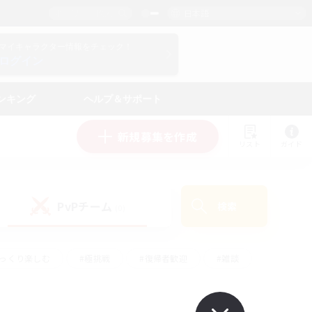
日本語
マイキャラクター情報をチェック！
ログイン
ンキング
ヘルプ＆サポート
新規募集を作成
リスト
ガイド
PvPチーム
検索
(0)
ゆっくり楽しむ
#極挑戦
#復帰者歓迎
#雑談
ルプレイ
#トレジャーハント
#レベリング
して頑張る
#プレイヤー主催イベント