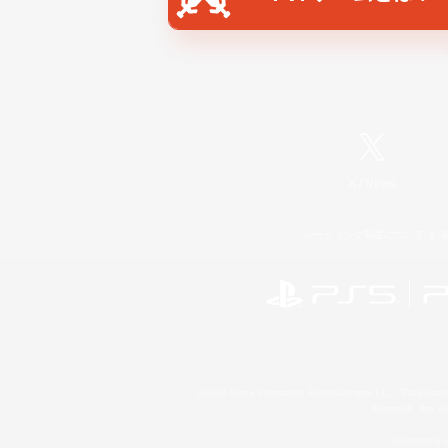
X
/
News
レーティング制度について
©2026 Sony Interactive Entertainment LLC."PlayStation
Microsoft, the 
Windows is e