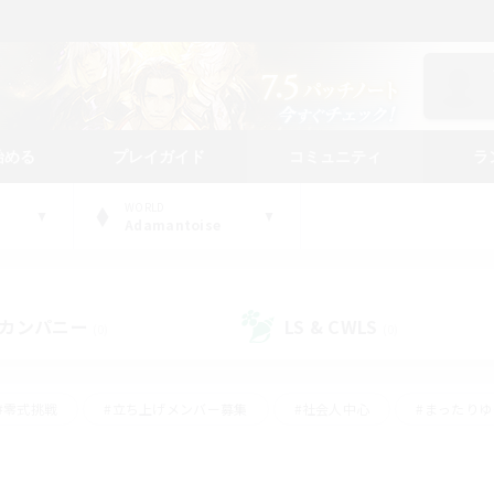
始める
プレイガイド
コミュニティ
ラ
WORLD
Adamantoise
カンパニー
LS & CWLS
(0)
(0)
#零式挑戦
#立ち上げメンバー募集
#社会人中心
#まったり
#体験歓迎
#クラフター中心
#ギャザラー中心
#ロー
ング
#演奏
#ミラプリ（ミラージュプリズム）
#クリア目指