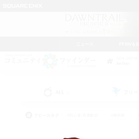
ニュース
FFXIVを
DATA CENTER
Aether
ALL
フリー
(0)
アピールタグ
#初心者/若葉歓迎
#絶挑戦
#モブハント
#学生中心
#なんでも楽しむ
#スクリーンショット撮影
#ハウジ