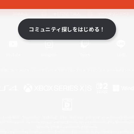
関連商品
e-STOREで購入
ゲームダウンロード
コミュニティ探しをはじめる！
Official Information
YouTube
Instagram
Twitch
LINE
著作権について
プライバシーポリシー
サポートセンター
ライセンス
ルール＆ポリシー
 Family Mark", "PlayStation", "PS5 logo", "PS5", "PS4 logo" and "PS4" are registered trademark
XBOX Sphere mark, the Series X|S logo and XBOX Series X|S are trademarks of the Microsoft gro
Nintendo Switch is a trademark of Nintendo.
ither a registered trademark or trademark of Microsoft Corporation in the United States and/or oth