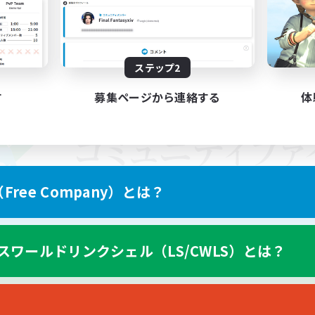
ステップ2
す
募集ページから連絡する
体
ree Company）とは？
スワールドリンクシェル（LS/CWLS）とは？
スマートフォン版へ