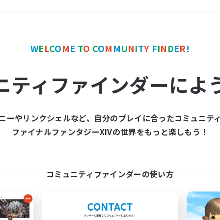
＃ミラプリ（ミラージュプリズム）
W
E
L
C
O
M
E
T
O
C
O
M
M
U
N
I
T
Y
F
I
N
D
E
R
!
ニティファインダーによ
ニーやリンクシェルなど、自分のプレイに合ったコミュニテ
ファイナルファンタジーXIVの世界をもっと楽しもう！
募集数 0件
集が見つかりませんでし
コミュニティファインダーの使い方
条件を変えて検索してみるでっす！