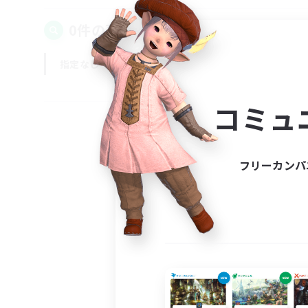
0件の募集が見つかりました！
指定なし
平日
週末
コミュ
フリーカンパ
募