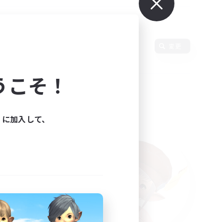
使用言語
変更
うこそ！
ィに加入して、
た。