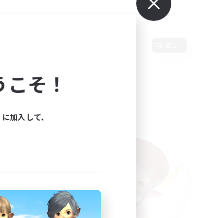
変更
うこそ！
ィに加入して、
た。