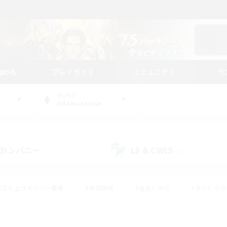
始める
プレイガイド
コミュニティ
ラ
WORLD
Adamantoise
カンパニー
LS & CWLS
(0)
(1)
#立ち上げメンバー募集
#零式挑戦
#社会人中心
#まったり
体験歓迎
#クラフター中心
#ロールプレイ
#ギャザラー中心
ージュプリズム）
#スクリーンショット撮影
#クリア目指して頑張る