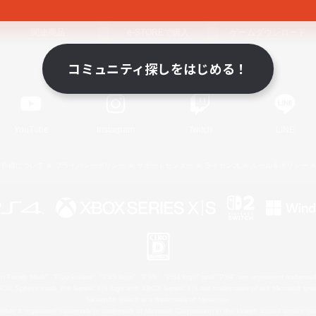
関連商品
e-STOREで購入
ゲームダウンロード
コミュニティ探しをはじめる！
Official Information
YouTube
Instagram
Twitch
LINE
著作権について
プライバシーポリシー
サポートセンター
ライセンス
ルール＆ポリシー
 Family Mark", "PlayStation", "PS5 logo", "PS5", "PS4 logo" and "PS4" are registered trademark
XBOX Sphere mark, the Series X|S logo and XBOX Series X|S are trademarks of the Microsoft gro
Nintendo Switch is a trademark of Nintendo.
ither a registered trademark or trademark of Microsoft Corporation in the United States and/or oth