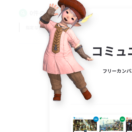
0件の募集が見つかりました！
指定なし
平日
週末
コミュ
フリーカンパ
募