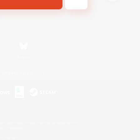
Bluesky
利用者情報の外部送信について
s or trademarks of Sony Interactive Entertainment Inc.
up of companies.
er countries.