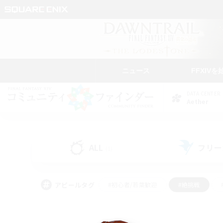
ニュース
FFXIVを
DATA CENTER
Aether
ALL
フリー
(1)
アピールタグ
#初心者/若葉歓迎
#絶挑戦
#学生中心
#なんでも楽しむ
#モブハント
#
#演奏
#ミラプリ（ミラ