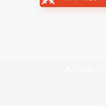
X
/
News
レーティング制度について
©2026 Sony Interactive Entertainment LLC."PlayStation
Microsoft, the 
Windows is e