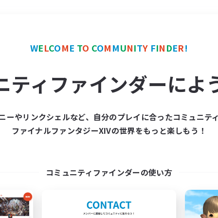
＃絶挑戦
使用言語
W
E
L
C
O
M
E
T
O
C
O
M
M
U
N
I
T
Y
F
I
N
D
E
R
!
ニティファインダーによ
ニーやリンクシェルなど、自分のプレイに合ったコミュニテ
ファイナルファンタジーXIVの世界をもっと楽しもう！
募集数 0件
集が見つかりませんでし
コミュニティファインダーの使い方
条件を変えて検索してみるでっす！