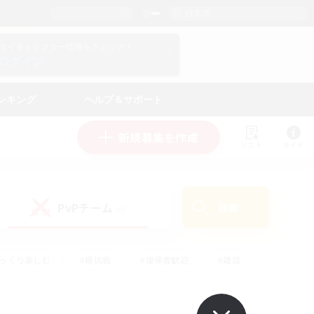
日本語
マイキャラクター情報をチェック！
ログイン
ンキング
ヘルプ＆サポート
新規募集を作成
リスト
ガイド
PvPチーム
検索
(0)
ゆっくり楽しむ
#極挑戦
#復帰者歓迎
#雑談
#ハウジング
#トレジャーハント
#レベリング
#プレイヤー主催イベント