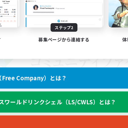
ステップ2
す
募集ページから連絡する
体
ree Company）とは？
スワールドリンクシェル（LS/CWLS）とは？
スマートフォン版へ